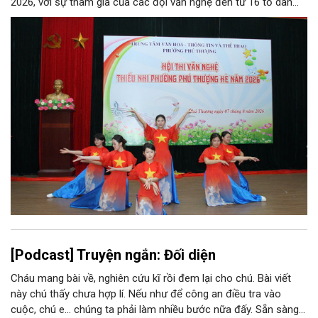
2026, với sự tham gia của các đội văn nghệ đến từ 16 tổ dân
phố trên địa bàn.
[Podcast] Truyện ngắn: Đối diện
Cháu mang bài về, nghiên cứu kĩ rồi đem lại cho chú. Bài viết
này chú thấy chưa hợp lí. Nếu như để công an điều tra vào
cuộc, chú e… chúng ta phải làm nhiều bước nữa đấy. Sẵn sàng