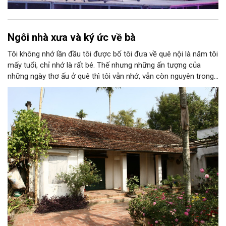
Ngôi nhà xưa và ký ức về bà
Tôi không nhớ lần đầu tôi được bố tôi đưa về quê nội là năm tôi
mấy tuổi, chỉ nhớ là rất bé. Thế nhưng những ấn tượng của
những ngày thơ ấu ở quê thì tôi vẫn nhớ, vẫn còn nguyên trong
ký ức. Tôi nhớ cái cổng nhỏ với hàng rào dâm bụt, nhớ ngôi nhà
mái ngói, khoảng sân rộng với hai cây cau cao vút, căn bếp luôn
thơm nồng khói lửa…; nhớ ông tôi rất nghiêm, bà tôi rất hiền và
cô tôi (tất nhiên khi đó chưa lấy chồng) thì rất tuyệt vời!