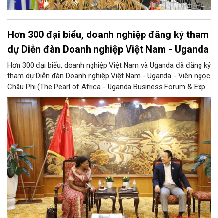
Hơn 300 đại biểu, doanh nghiệp đăng ký tham
dự Diễn đàn Doanh nghiệp Việt Nam - Uganda
Hơn 300 đại biểu, doanh nghiệp Việt Nam và Uganda đã đăng ký
tham dự Diễn đàn Doanh nghiệp Việt Nam - Uganda - Viên ngọc
Châu Phi (The Pearl of Africa - Uganda Business Forum & Expo
Vietnam Chapter), cho thấy sức hút ngày càng lớn của sự kiện
đối với cộng đồng doanh nghiệp hai nước, đồng thời mở ra kỳ
vọng về những kết nối đầu tư và thương mại thực chất giữa Việt
Nam và Uganda.