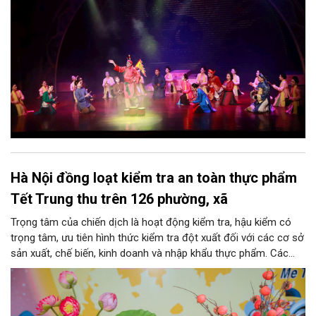
ức, mà là làm thế nào để những giá trị ấy trở thành nguồn lực
phát triển, thành sức mạnh mềm, thành động lực sáng tạo,
thành năng lực cạnh tranh của Thủ đô.
Hà Nội đồng loạt kiểm tra an toàn thực phẩm
Tết Trung thu trên 126 phường, xã
Trọng tâm của chiến dịch là hoạt động kiểm tra, hậu kiểm có
trọng tâm, ưu tiên hình thức kiểm tra đột xuất đối với các cơ sở
sản xuất, chế biến, kinh doanh và nhập khẩu thực phẩm. Các
nhóm mặt hàng tiêu thụ mạnh như bánh Trung thu, bánh mứt
kẹo, rượu, bia, nước giải khát, phụ gia thực phẩm...