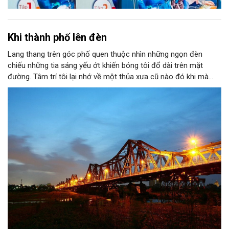
Khi thành phố lên đèn
Lang thang trên góc phố quen thuộc nhìn những ngọn đèn
chiếu những tia sáng yếu ớt khiến bóng tôi đổ dài trên mặt
đường. Tâm trí tôi lại nhớ về một thủa xưa cũ nào đó khi mà
ánh sáng vẫn còn chút gì đó mới mẻ. Bởi thế mà tôi lại vô cùng
thích thú khi được ngắm nhìn cảnh Hà Nội lên đèn. Từng ngọn
đèn được bật sáng chiếu rọi con đường tôi đi ngang qua. Hàng
cột điện thẳng tắp nối đuôi nhau thắp sáng khiến tôi thấy có
chút háo hức mong chờ. Chờ đợi khoảnh khắc ấy. Khoảnh khắc
tưởng chừng như rất đơn giản, rất đỗi bình thường và vẫn diễn
ra hàng ngày ấy. Bây giờ ánh sáng có thể nhìn thấy bất kỳ đâu,
bất kỳ chỗ nào và đủ mọi màu sắc nhưng trước kia thì khác.
Ánh sáng là một điều gì đó rất xa xỉ.