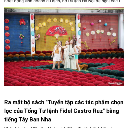
hoạt động kinh doanh du dịch; Sở Du lịch Hà Nội đề nghị các tổ
chức, đơn vị, doanh nghiệp kinh doanh dịch vụ lữ hành trên địa
bàn thành phố thực hiện một số nội dung quan trọng. Qua đó
góp phần thực hiện thắng lợi các mục tiêu phát triển du lịch Hà
Nội năm 2026 và giai đoạn tiếp theo.
Ra mắt bộ sách "Tuyển tập các tác phẩm chọn
lọc của Tổng Tư lệnh Fidel Castro Ruz" bằng
tiếng Tây Ban Nha