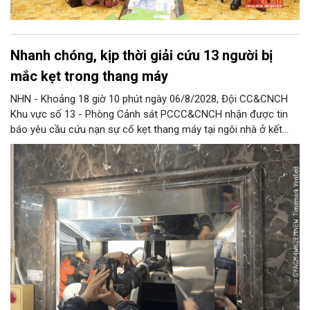
Nhanh chóng, kịp thời giải cứu 13 người bị
mắc kẹt trong thang máy
NHN - Khoảng 18 giờ 10 phút ngày 06/8/2028, Đội CC&CNCH
Khu vực số 13 - Phòng Cảnh sát PCCC&CNCH nhận được tin
báo yêu cầu cứu nạn sự cố kẹt thang máy tại ngôi nhà ở kết
hợp kinh doanh tại địa chỉ số 1C Định Công Thượng, phường
Định Công khiến 13 người (trong đó có 8 cháu nhỏ) bị mắc kẹt.