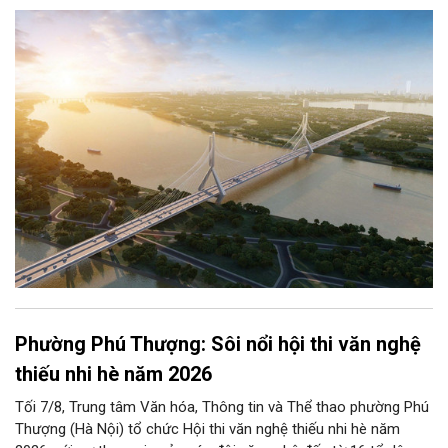
Hà, Mễ Sở và Vân Phúc. 7 cây cầu này vừa giải bài toán hạ tầng
giao thông Thủ đô, vừa thể hiện tầm nhìn chiến lược và cuộc
cách mạng không gian để định hình tương lai phát triển bền
vững Thủ đô trong kỷ nguyên mới.
Phường Phú Thượng: Sôi nổi hội thi văn nghệ
thiếu nhi hè năm 2026
Tối 7/8, Trung tâm Văn hóa, Thông tin và Thể thao phường Phú
Thượng (Hà Nội) tổ chức Hội thi văn nghệ thiếu nhi hè năm