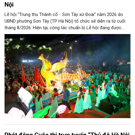
Nội
Lễ hội “Trung thu Thành cổ - Sơn Tây xứ Đoài” năm 2026 do
UBND phường Sơn Tây (TP Hà Nội) tổ chức sẽ diễn ra từ cuối
tháng 8/2026. Hiện tại, công tác chuẩn bị Lễ hội đang được
chính quyền phường Sơn Tây cùng các phòng, ban, ngành, đơn
vị và 25 tổ dân phố khẩn trương triển khai, tạo khí thế sôi nổi,
sẵn sàng mang đến cho Nhân dân và du khách một mùa Trung
thu quy mô, đặc sắc và giàu bản sắc văn hóa xứ Đoài.
Phát động Cuộc thi trực tuyến “Thủ đô Hà Nội