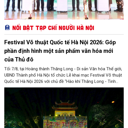
Nổi bật Tạp chí Người Hà Nội
Festival Võ thuật Quốc tế Hà Nội 2026: Góp
phần định hình một sản phẩm văn hóa mới
của Thủ đô
Tối 7/8, tại Hoàng thành Thăng Long - Di sản Văn hóa Thế giới,
UBND Thành phố Hà Nội tổ chức Lễ khai mạc Festival Võ thuật
Quốc tế Hà Nội 2026 với chủ đề "Hào khí Thăng Long - Tinh
hoa võ Việt". Lần đầu tiên được tổ chức, Festival đánh dấu
bước đi mới của Thủ đô trong việc xây dựng một sự kiện văn
hóa - thể thao mang tầm quốc tế, góp phần tôn vinh truyền
thống thượng võ dân tộc, quảng bá hình ảnh Hà Nội và thúc đẩy
giao lưu văn hóa, thể thao với bạn bè thế giới.