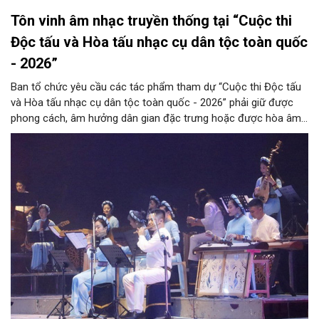
Tôn vinh âm nhạc truyền thống tại “Cuộc thi
Độc tấu và Hòa tấu nhạc cụ dân tộc toàn quốc
- 2026”
Ban tổ chức yêu cầu các tác phẩm tham dự “Cuộc thi Độc tấu
và Hòa tấu nhạc cụ dân tộc toàn quốc - 2026” phải giữ được
phong cách, âm hưởng dân gian đặc trưng hoặc được hòa âm,
phối khí mới trên nền tảng làn điệu âm nhạc truyền thống Việt
Nam, đồng thời phải được trình diễn trực tiếp bằng nhạc cụ dân
tộc.