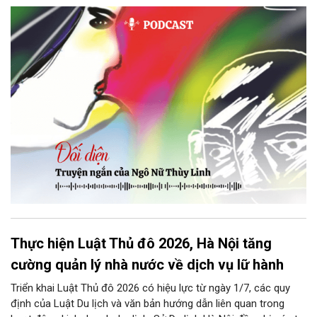
thì tiếp tục nhé! Chú Minh cầm tập bài viết đưa lại cho Thy. Cô
ngại ngùng đỡ lấy. Đây là lần thứ ba, loạt bài phóng sự của mình
bị Tổng biên tập kêu lên để trả lại...
Thực hiện Luật Thủ đô 2026, Hà Nội tăng
cường quản lý nhà nước về dịch vụ lữ hành
Triển khai Luật Thủ đô 2026 có hiệu lực từ ngày 1/7, các quy
định của Luật Du lịch và văn bản hướng dẫn liên quan trong