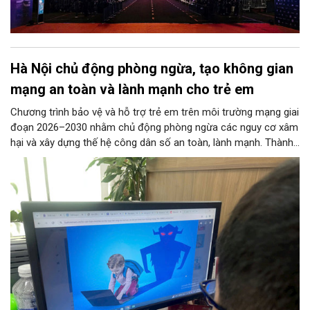
Hà Nội chủ động phòng ngừa, tạo không gian
mạng an toàn và lành mạnh cho trẻ em
Chương trình bảo vệ và hỗ trợ trẻ em trên môi trường mạng giai
đoạn 2026–2030 nhằm chủ động phòng ngừa các nguy cơ xâm
hại và xây dựng thế hệ công dân số an toàn, lành mạnh. Thành
phố đề ra các chỉ tiêu lớn như phổ cập giải pháp an ninh mạng
tại các trường học, ngăn chặn thông tin độc hại từ đường
truyền Internet và hỗ trợ 100% trẻ em bị xâm hại. 11 nhóm
nhiệm vụ trọng tâm được giao cho các sở, ngành thực hiện
đồng bộ, từ hoàn thiện pháp lý, phát triển công nghệ AI, hạ tầng
IPv6 đến truyền thông và hỗ trợ sức khỏe tâm thần. Bên cạnh
đó, chương trình siết chặt trách nhiệm của doanh nghiệp công
nghệ, viễn thông và đơn vị cung cấp trò chơi điện tử trong việc
gỡ bỏ nội dung độc hại và bảo vệ thông tin riêng tư của trẻ.