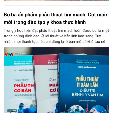
Bộ ba ấn phẩm phẫu thuật tim mạch: Cột mốc
mới trong đào tạo y khoa thực hành
Trong y học hiện đại, phẫu thuật tim mạch luôn được coi là một
trong những đỉnh cao về kỹ thuật và bản lĩnh lâm sàng. Tuy
nhiên, mọi thành tựu nếu chỉ dừng lại ở bàn mổ sẽ khó tạo nên
tính bền vững cho nền y tế chung. Chuyển hóa những kinh
nghiệm từ thực tiễn thành nguồn tri thức học thuật bài bản,
chuẩn hóa chính là chìa khóa then chốt để đào tạo thế hệ kế
thừa. Mới đây, bước tiến ấy đã được cụ thể hóa bằng sự ra mắt
của bộ ba ấn phẩm y học chuyên ngành do PGS.TS. Nguyễn
Sinh Hiền – Giám đốc Bệnh viện Tim Hà Nội chủ biên, đánh dấu
một cột mốc quan trọng trong công tác nghiên cứu, đào tạo và
chuyển giao công nghệ phẫu thuật tim tại Việt Nam.