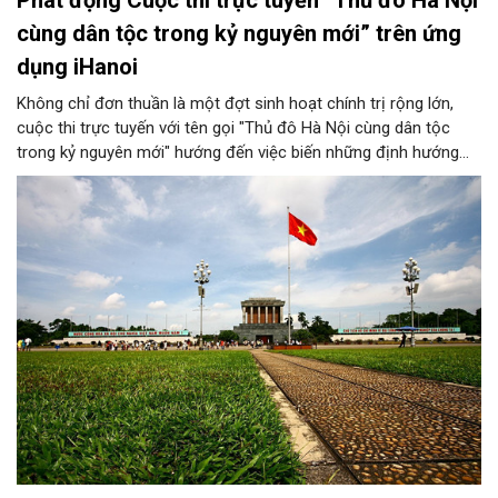
cùng dân tộc trong kỷ nguyên mới” trên ứng
dụng iHanoi
Không chỉ đơn thuần là một đợt sinh hoạt chính trị rộng lớn,
cuộc thi trực tuyến với tên gọi "Thủ đô Hà Nội cùng dân tộc
trong kỷ nguyên mới" hướng đến việc biến những định hướng
chiến lược trong Nghị quyết số 02-NQ/TW của Bộ Chính trị
thành niềm tin, thành nhận thức chung của mỗi người dân.