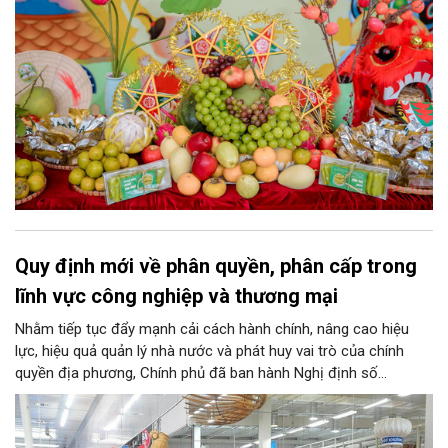
Quy định mới về phân quyền, phân cấp trong
lĩnh vực công nghiệp và thương mại
Nhằm tiếp tục đẩy mạnh cải cách hành chính, nâng cao hiệu
lực, hiệu quả quản lý nhà nước và phát huy vai trò của chính
quyền địa phương, Chính phủ đã ban hành Nghị định số
146/2025/NĐ-CP ngày 12/6/2025 quy định về phân quyền, phân
cấp trong lĩnh vực công nghiệp và thương mại. Trong đó, lĩnh
vực bảo vệ quyền lợi người tiêu dùng có nhiều nội dung quan