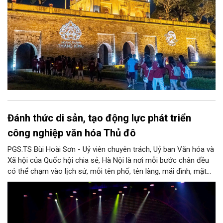
Đánh thức di sản, tạo động lực phát triển
công nghiệp văn hóa Thủ đô
PGS.TS Bùi Hoài Sơn - Uỷ viên chuyên trách, Uỷ ban Văn hóa và
Xã hội của Quốc hội chia sẻ, Hà Nội là nơi mỗi bước chân đều
có thể chạm vào lịch sử, mỗi tên phố, tên làng, mái đình, mặt
hồ, nếp nhà, câu hát, món ăn, làn điệu, nghề thủ công đều có
thể kể một câu chuyện về chiều sâu văn hiến của dân tộc.
Nhưng trong kỷ nguyên mới, câu hỏi đặt ra không chỉ Hà Nội có
bao nhiêu di sản, bao nhiêu văn nghệ sĩ, trí thức, không gian ký