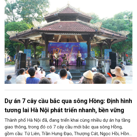
cuối tuần” sẽ mở ra một không gian như thế, nơi mỗi tác phẩm
trở thành một lát cắt tinh tế về vẻ đẹp của con người và đời
sống.
Dự án 7 cây cầu bắc qua sông Hồng: Định hình
tương lai Hà Nội phát triển nhanh, bền vững
Thành phố Hà Nội đã, đang triển khai cùng nhiều dự án hạ tầng
giao thông, trong đó có 7 cây cầu mới bắc qua sông Hồng,
gồm cầu: Tứ Liên, Trần Hưng Đạo, Thượng Cát, Ngọc Hồi, Hồng