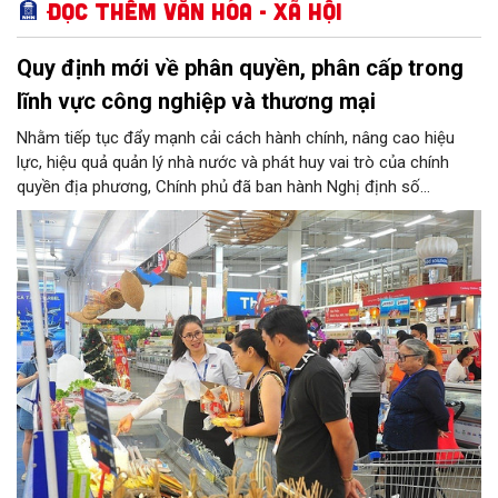
Đọc thêm Văn hóa - Xã hội
Quy định mới về phân quyền, phân cấp trong
lĩnh vực công nghiệp và thương mại
Nhằm tiếp tục đẩy mạnh cải cách hành chính, nâng cao hiệu
lực, hiệu quả quản lý nhà nước và phát huy vai trò của chính
quyền địa phương, Chính phủ đã ban hành Nghị định số
146/2025/NĐ-CP ngày 12/6/2025 quy định về phân quyền, phân
cấp trong lĩnh vực công nghiệp và thương mại. Trong đó, lĩnh
vực bảo vệ quyền lợi người tiêu dùng có nhiều nội dung quan
trọng được phân cấp cho địa phương, góp phần đưa hoạt động
hỗ trợ người tiêu dùng đến gần người dân hơn.