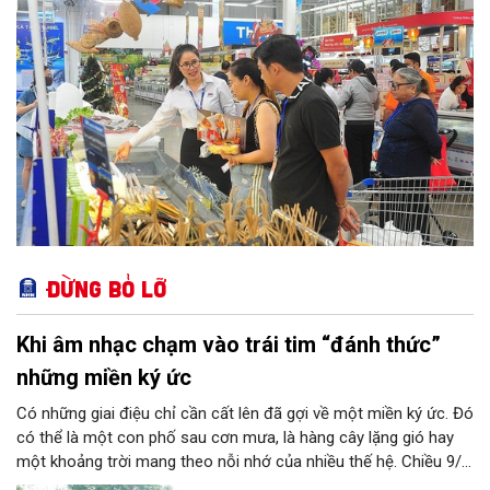
trọng được phân cấp cho địa phương, góp phần đưa hoạt động
hỗ trợ người tiêu dùng đến gần người dân hơn.
Đừng bỏ lỡ
Khi âm nhạc chạm vào trái tim “đánh thức”
những miền ký ức
Có những giai điệu chỉ cần cất lên đã gợi về một miền ký ức. Đó
có thể là một con phố sau cơn mưa, là hàng cây lặng gió hay
một khoảng trời mang theo nỗi nhớ của nhiều thế hệ. Chiều 9/8,
tại Nhà Bát Giác - Vườn hoa Lý Thái Tổ, chương trình “Âm nhạc