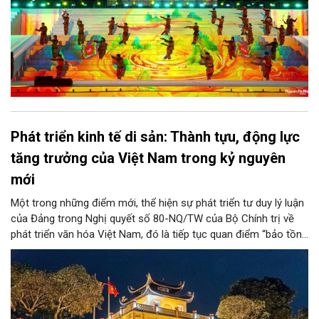
Phát triển kinh tế di sản: Thành tựu, động lực
tăng trưởng của Việt Nam trong kỷ nguyên
mới
Một trong những điểm mới, thể hiện sự phát triển tư duy lý luận
của Đảng trong Nghị quyết số 80-NQ/TW của Bộ Chính trị về
phát triển văn hóa Việt Nam, đó là tiếp tục quan điểm “bảo tồn
và phát huy giá trị di sản văn hóa gắn kết với phát triển kinh tế -
xã hội và du lịch”; đồng thời, nâng lên một tầm cao mới: “phát
triển kinh tế di sản”.