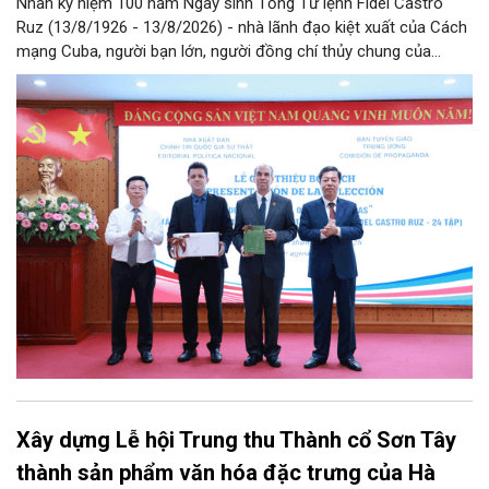
Nhân kỷ niệm 100 năm Ngày sinh Tổng Tư lệnh Fidel Castro
Ruz (13/8/1926 - 13/8/2026) - nhà lãnh đạo kiệt xuất của Cách
mạng Cuba, người bạn lớn, người đồng chí thủy chung của
Đảng, Nhà nước và nhân dân Việt Nam, chiều 5/8, tại Hà Nội,
Nhà xuất bản Chính trị quốc gia Sự thật phối hợp với Ban Tuyên
giáo Trung ương tổ chức Lễ giới thiệu bộ sách “Tuyển tập các
tác phẩm chọn lọc của Tổng Tư lệnh Fidel Castro Ruz” gồm 24
tập bằng tiếng Tây Ban Nha.
Xây dựng Lễ hội Trung thu Thành cổ Sơn Tây
thành sản phẩm văn hóa đặc trưng của Hà