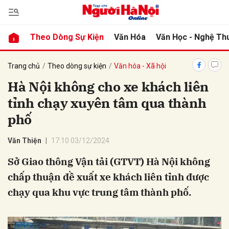
Theo Dòng Sự Kiện
Văn Hóa
Văn Học - Nghệ Th
bình luận
Trang chủ
Theo dòng sự kiện
Văn hóa - Xã hội
Hà Nội không cho xe khách liên
tỉnh chạy xuyên tâm qua thành
phố
Văn Thiện
17:10 03/12/2024
Sở Giao thông Vận tải (GTVT) Hà Nội không
Hủy
G
chấp thuận đề xuất xe khách liên tỉnh được
chạy qua khu vực trung tâm thành phố.