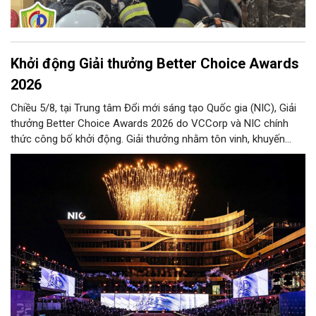
Khởi động Giải thưởng Better Choice Awards
2026
Chiều 5/8, tại Trung tâm Đổi mới sáng tạo Quốc gia (NIC), Giải
thưởng Better Choice Awards 2026 do VCCorp và NIC chính
thức công bố khởi động. Giải thưởng nhằm tôn vinh, khuyến
khích, cổ vũ những giá trị đổi mới, sáng tạo, áp dụng trong đời
sống thực, phục vụ người tiêu dùng.