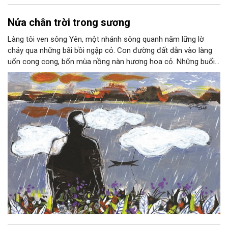
Nửa chân trời trong sương
Làng tôi ven sông Yên, một nhánh sông quanh năm lững lờ
chảy qua những bãi bồi ngập cỏ. Con đường đất dẫn vào làng
uốn cong cong, bốn mùa nồng nàn hương hoa cỏ. Những buổi
hoàng hôn, khi nắng đã dịu xuống phía cuối sông, đám hoa tím
lại thẫm màu như có ai vừa rắc lên một lớp khói.