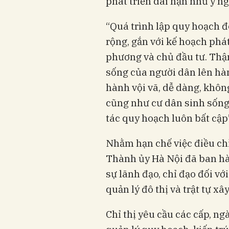
phát triển dài hạn như ý ng
“Quá trình lập quy hoạch đô
rộng, gắn với kế hoạch phá
phương và chủ đầu tư. Thậm 
sống của người dân lên hà
hành vội vã, dễ dàng, khôn
cũng như cư dân sinh sống t
tác quy hoạch luôn bất cậ
Nhằm hạn chế việc điều ch
Thành ủy Hà Nội đã ban hà
sự lãnh đạo, chỉ đạo đối vớ
quản lý đô thị và trật tự x
Chỉ thị yêu cầu các cấp, n