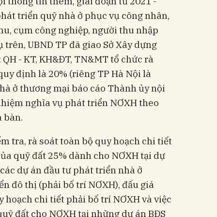
i thông tin thêm, giai đoạn từ 2021 -
 phát triển quỹ nhà ở phục vụ công nhân,
khu, cụm công nghiệp, người thu nhập
ụ trên, UBND TP đã giao Sở Xây dựng
sở: QH - KT, KH&ĐT, TN&MT tổ chức rà
quy định là 20% (riêng TP Hà Nội là
hà ở thương mại báo cáo Thành ủy nội
nhiệm nghĩa vụ phát triển NƠXH theo
a bàn.
 tra, rà soát toàn bộ quy hoạch chi tiết
 của quỹ đất 25% dành cho NƠXH tại dự
các dự án đầu tư phát triển nhà ở
ển đô thị (phải bố trí NƠXH), đấu giá
 hoạch chi tiết phải bố trí NƠXH và việc
quỹ đất cho NƠXH tại những dự án BĐS