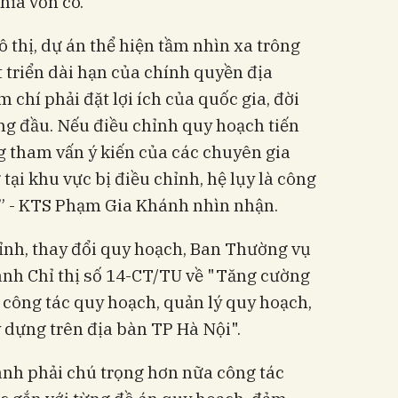
hĩa vốn có.
 thị, dự án thể hiện tầm nhìn xa trông
t triển dài hạn của chính quyền địa
chí phải đặt lợi ích của quốc gia, đời
ng đầu. Nếu điều chỉnh quy hoạch tiến
g tham vấn ý kiến của các chuyên gia
ại khu vực bị điều chỉnh, hệ lụy là công
p” - KTS Phạm Gia Khánh nhìn nhận.
ỉnh, thay đổi quy hoạch, Ban Thường vụ
nh Chỉ thị số 14-CT/TU về "Tăng cường
i công tác quy hoạch, quản lý quy hoạch,
ây dựng trên địa bàn TP Hà Nội".
gành phải chú trọng hơn nữa công tác