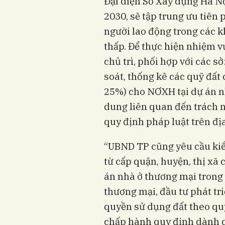
Đại diện Sở Xây dựng Hà Nộ
2030, sẽ tập trung ưu tiên
người lao động trong các 
thấp. Để thực hiện nhiệm v
chủ trì, phối hợp với các 
soát, thống kê các quỹ đất 
25%) cho NƠXH tại dự án n
dung liên quan đến trách 
quy định pháp luật trên đị
“UBND TP cũng yêu cầu kiểm
từ cấp quận, huyện, thị xã
án nhà ở thương mại trong 
thương mại, đầu tư phát tri
quyền sử dụng đất theo quy
chấp hành quy định dành 