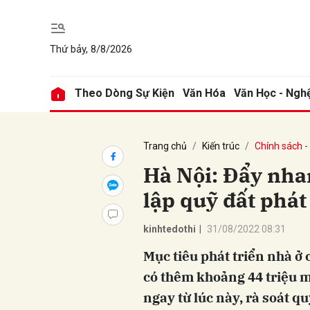
Thứ bảy, 8/8/2026
Gửi 
Theo Dòng Sự Kiện
Văn Hóa
Văn Học - Ngh
Trang chủ
Kiến trúc
Chính sách -
Hà Nội: Đẩy nha
lập quỹ đất phát
kinhtedothi
|
31/08/2022 08:31
Mục tiêu phát triển nhà ở 
có thêm khoảng 44 triệu mé
ngay từ lúc này, rà soát q