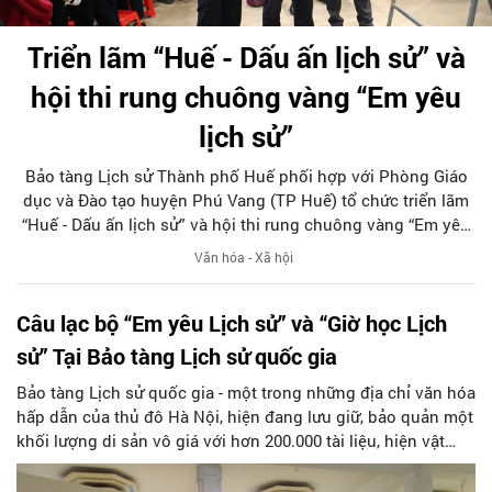
Triển lãm “Huế - Dấu ấn lịch sử” và
hội thi rung chuông vàng “Em yêu
lịch sử”
Bảo tàng Lịch sử Thành phố Huế phối hợp với Phòng Giáo
dục và Đào tạo huyện Phú Vang (TP Huế) tổ chức triển lãm
“Huế - Dấu ấn lịch sử” và hội thi rung chuông vàng “Em yêu
lịch sử” cho các em học sinh 14 trường THCS.
Văn hóa - Xã hội
Câu lạc bộ “Em yêu Lịch sử” và “Giờ học Lịch
sử” Tại Bảo tàng Lịch sử quốc gia
Bảo tàng Lịch sử quốc gia - một trong những địa chỉ văn hóa
hấp dẫn của thủ đô Hà Nội, hiện đang lưu giữ, bảo quản một
khối lượng di sản vô giá với hơn 200.000 tài liệu, hiện vật
phong phú về loại hình, đa dạng về chất liệu có niên đại từ
thời kỳ tiền sử đến ngày nay.