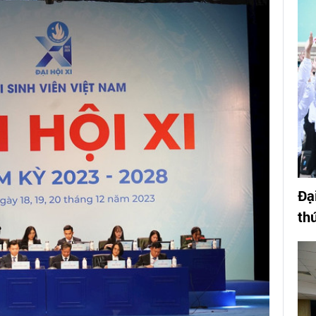
Đạ
th