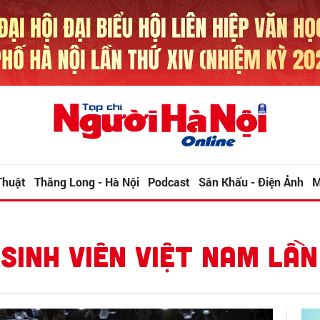
Thuật
Thăng Long - Hà Nội
Podcast
Sân Khấu - Điện Ảnh
M
I SINH VIÊN VIỆT NAM LẦN