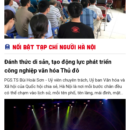
Nổi bật Tạp chí Người Hà Nội
Đánh thức di sản, tạo động lực phát triển
công nghiệp văn hóa Thủ đô
PGS.TS Bùi Hoài Sơn - Uỷ viên chuyên trách, Uỷ ban Văn hóa và
Xã hội của Quốc hội chia sẻ, Hà Nội là nơi mỗi bước chân đều
có thể chạm vào lịch sử, mỗi tên phố, tên làng, mái đình, mặt
hồ, nếp nhà, câu hát, món ăn, làn điệu, nghề thủ công đều có
thể kể một câu chuyện về chiều sâu văn hiến của dân tộc.
Nhưng trong kỷ nguyên mới, câu hỏi đặt ra không chỉ Hà Nội có
bao nhiêu di sản, bao nhiêu văn nghệ sĩ, trí thức, không gian ký
ức, mà là làm thế nào để những giá trị ấy trở thành nguồn lực