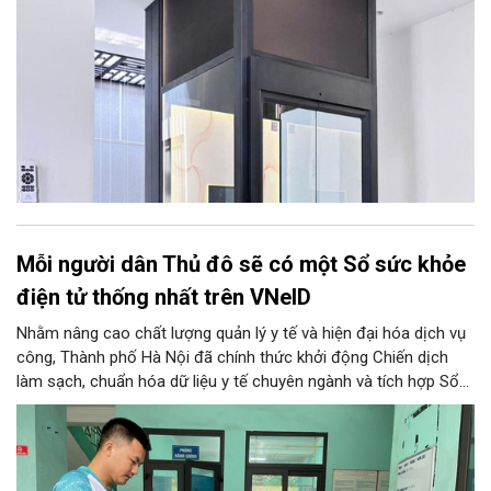
Mỗi người dân Thủ đô sẽ có một Sổ sức khỏe
điện tử thống nhất trên VNeID
Nhằm nâng cao chất lượng quản lý y tế và hiện đại hóa dịch vụ
công, Thành phố Hà Nội đã chính thức khởi động Chiến dịch
làm sạch, chuẩn hóa dữ liệu y tế chuyên ngành và tích hợp Sổ
sức khỏe điện tử trên ứng dụng VNeID. Chương trình trọng điểm
này hứa hẹn giúp mỗi người dân Thủ đô làm chủ một hồ sơ sức
khỏe điện tử duy nhất, cho phép theo dõi và chăm sóc sức
khỏe toàn diện theo vòng đời trên không gian mạng.