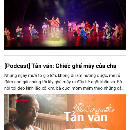
phát triển, thành sức mạnh mềm, thành động lực sáng tạo,
thành năng lực cạnh tranh của Thủ đô.
[Podcast] Tản văn: Chiếc ghế mây của cha
Những ngày mưa to gió lớn, không đi làm nương được, mẹ rủ
đám con gái chúng tôi lấy ghế mây ra đầu hè ngồi khâu vá. Bà
nội tôi đeo kính lão xỏ kim, bà cười móm mém theo những câu
chuyện kể tếu táo của đám trẻ chúng tôi. Chiếc ghế mây phát
ra âm thanh kin kít chịu đựng sức nặng cơ thể con người theo
những điệu cười khúc khích.