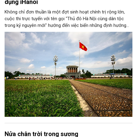
dụng iHanoi
Không chỉ đơn thuần là một đợt sinh hoạt chính trị rộng lớn,
cuộc thi trực tuyến với tên gọi "Thủ đô Hà Nội cùng dân tộc
trong kỷ nguyên mới" hướng đến việc biến những định hướng
chiến lược trong Nghị quyết số 02-NQ/TW của Bộ Chính trị
thành niềm tin, thành nhận thức chung của mỗi người dân.
Nửa chân trời trong sương