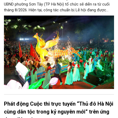
UBND phường Sơn Tây (TP Hà Nội) tổ chức sẽ diễn ra từ cuối
tháng 8/2026. Hiện tại, công tác chuẩn bị Lễ hội đang được
chính quyền phường Sơn Tây cùng các phòng, ban, ngành, đơn
vị và 25 tổ dân phố khẩn trương triển khai, tạo khí thế sôi nổi,
sẵn sàng mang đến cho Nhân dân và du khách một mùa Trung
thu quy mô, đặc sắc và giàu bản sắc văn hóa xứ Đoài.
Phát động Cuộc thi trực tuyến “Thủ đô Hà Nội
cùng dân tộc trong kỷ nguyên mới” trên ứng