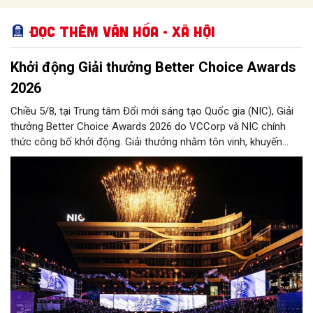
Đọc thêm Văn hóa - Xã hội
Khởi động Giải thưởng Better Choice Awards
2026
Chiều 5/8, tại Trung tâm Đổi mới sáng tạo Quốc gia (NIC), Giải
thưởng Better Choice Awards 2026 do VCCorp và NIC chính
thức công bố khởi động. Giải thưởng nhằm tôn vinh, khuyến
khích, cổ vũ những giá trị đổi mới, sáng tạo, áp dụng trong đời
sống thực, phục vụ người tiêu dùng.