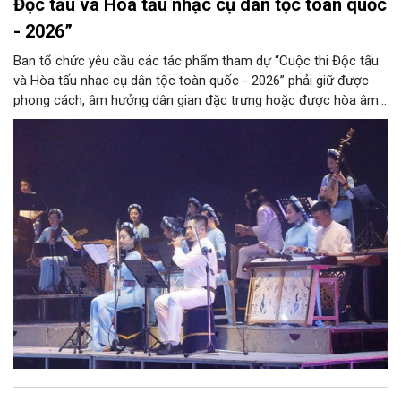
Độc tấu và Hòa tấu nhạc cụ dân tộc toàn quốc
- 2026”
Ban tổ chức yêu cầu các tác phẩm tham dự “Cuộc thi Độc tấu
và Hòa tấu nhạc cụ dân tộc toàn quốc - 2026” phải giữ được
phong cách, âm hưởng dân gian đặc trưng hoặc được hòa âm,
phối khí mới trên nền tảng làn điệu âm nhạc truyền thống Việt
Nam, đồng thời phải được trình diễn trực tiếp bằng nhạc cụ dân
tộc.