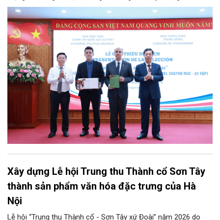
Đảng, Nhà nước và nhân dân Việt Nam, chiều 5/8, tại Hà Nội,
Nhà xuất bản Chính trị quốc gia Sự thật phối hợp với Ban Tuyên
giáo Trung ương tổ chức Lễ giới thiệu bộ sách “Tuyển tập các
tác phẩm chọn lọc của Tổng Tư lệnh Fidel Castro Ruz” gồm 24
tập bằng tiếng Tây Ban Nha.
Xây dựng Lễ hội Trung thu Thành cổ Sơn Tây
thành sản phẩm văn hóa đặc trưng của Hà
Nội
Lễ hội “Trung thu Thành cổ - Sơn Tây xứ Đoài” năm 2026 do