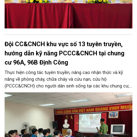
Đội CC&CNCH khu vực số 13 tuyên truyền,
hướng dẫn kỹ năng PCCC&CNCH tại chung
cư 96A, 96B Định Công
Thực hiện công tác tuyên truyền, nâng cao nhận thức và kỹ
năng về phòng cháy, chữa cháy và cứu nạn, cứu hộ
(PCCC&CNCH) cho người dân sinh sống tại các khu chung cư,
ngày 31/7/2026, Đội Cảnh sát chữa cháy và cứu nạn, cứu hộ
khu vực số 13 - Phòng Cảnh sát PCCC&CNCH, Công an thành
phố Hà Nội đã phối hợp với Ban quản lý hai tòa nhà chung cư
96A và 96B Định Công (phường Phương Liệt, thành phố Hà Nội)
tổ chức buổi tuyên truyền, phổ biến kiến thức và kỹ năng về
PCCC&CNCH.