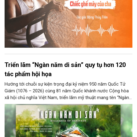
Triển lãm “Ngàn năm di sản” quy tụ hơn 120
tác phẩm hội họa
Hướng tới chuỗi sự kiện trọng đại kỷ niệm 950 năm Quốc Tử
Giám (1076 – 2026) cùng 81 năm Quốc khánh nước Cộng hòa
xã hội chủ nghĩa Việt Nam, triển lãm mỹ thuật mang tên “Ngàn
năm di sản” sẽ chính thức khai mạc vào ngày 8/8 tại Nhà Thái
Học, Di tích Quốc gia đặc biệt Văn Miếu – Quốc Tử Giám. Sự
kiện kéo dài đến ngày 25/9/2026 hứa hẹn trở thành điểm đến
văn hóa đầy sức hút, góp phần làm phong phú đời sống nghệ
thuật của Thủ đô trong mùa thu này.