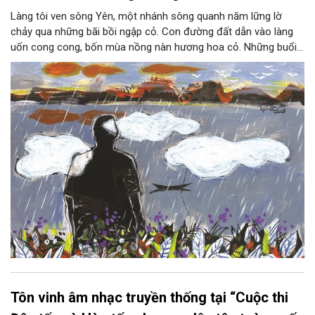
Làng tôi ven sông Yên, một nhánh sông quanh năm lững lờ
chảy qua những bãi bồi ngập cỏ. Con đường đất dẫn vào làng
uốn cong cong, bốn mùa nồng nàn hương hoa cỏ. Những buổi
hoàng hôn, khi nắng đã dịu xuống phía cuối sông, đám hoa tím
lại thẫm màu như có ai vừa rắc lên một lớp khói.
Tôn vinh âm nhạc truyền thống tại “Cuộc thi