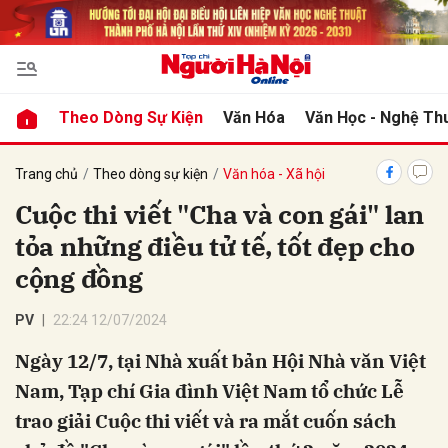
bình luận
Theo Dòng Sự Kiện
Văn Hóa
Văn Học - Nghệ Th
Trang chủ
Theo dòng sự kiện
Văn hóa - Xã hội
Cuộc thi viết "Cha và con gái" lan
tỏa những điều tử tế, tốt đẹp cho
cộng đồng
PV
22:24 12/07/2024
Hủy
G
Ngày 12/7, tại Nhà xuất bản Hội Nhà văn Việt
Nam, Tạp chí Gia đình Việt Nam tổ chức Lễ
trao giải Cuộc thi viết và ra mắt cuốn sách