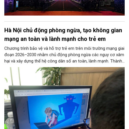
Hà Nội chủ động phòng ngừa, tạo không gian
mạng an toàn và lành mạnh cho trẻ em
Chương trình bảo vệ và hỗ trợ trẻ em trên môi trường mạng giai
đoạn 2026–2030 nhằm chủ động phòng ngừa các nguy cơ xâm
hại và xây dựng thế hệ công dân số an toàn, lành mạnh. Thành
phố đề ra các chỉ tiêu lớn như phổ cập giải pháp an ninh mạng
tại các trường học, ngăn chặn thông tin độc hại từ đường
truyền Internet và hỗ trợ 100% trẻ em bị xâm hại. 11 nhóm
nhiệm vụ trọng tâm được giao cho các sở, ngành thực hiện
đồng bộ, từ hoàn thiện pháp lý, phát triển công nghệ AI, hạ tầng
IPv6 đến truyền thông và hỗ trợ sức khỏe tâm thần. Bên cạnh
đó, chương trình siết chặt trách nhiệm của doanh nghiệp công
nghệ, viễn thông và đơn vị cung cấp trò chơi điện tử trong việc
gỡ bỏ nội dung độc hại và bảo vệ thông tin riêng tư của trẻ.