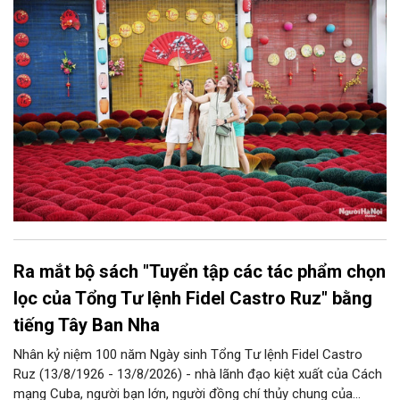
góp phần thực hiện thắng lợi các mục tiêu phát triển du lịch Hà
Nội năm 2026 và giai đoạn tiếp theo.
Ra mắt bộ sách "Tuyển tập các tác phẩm chọn
lọc của Tổng Tư lệnh Fidel Castro Ruz" bằng
tiếng Tây Ban Nha
Nhân kỷ niệm 100 năm Ngày sinh Tổng Tư lệnh Fidel Castro
Ruz (13/8/1926 - 13/8/2026) - nhà lãnh đạo kiệt xuất của Cách
mạng Cuba, người bạn lớn, người đồng chí thủy chung của