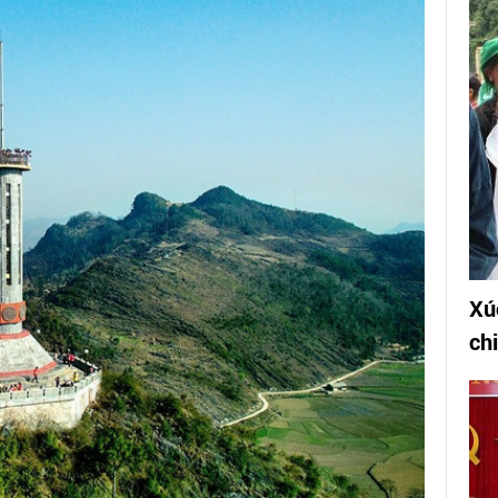
Xú
ch