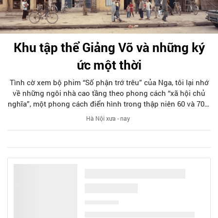
Khu tập thể Giảng Võ và những ký
ức một thời
Tình cờ xem bộ phim “Số phận trớ trêu” của Nga, tôi lại nhớ
về những ngôi nhà cao tầng theo phong cách “xã hội chủ
nghĩa”, một phong cách điển hình trong thập niên 60 và 70 ở
Đông Âu và khu tập thể mà tôi từng gắn bó – khu tập thể
Hà Nội xưa - nay
Giảng Võ. Với tôi, khu tập thể Giảng Võ là tuổi thơ, là kỷ niệm
không dễ nguôi quên.