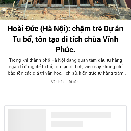
Hoài Đức (Hà Nội): chậm trễ Dự án
Tu bổ, tôn tạo di tích chùa Vĩnh
Phúc.
Trong khi thành phố Hà Nội đang quan tâm đầu tư hàng
ngàn tỉ đồng để tu bổ, tôn tạo di tích, việc này không chỉ
bảo tồn các giá trị văn hóa, lịch sử, kiến trúc từ hàng trăm
năm nay, mà còn tạo động lực cho việc phát huy di sản, thu
Văn hóa – Di sản
hút khách du lịch. Tuy nhiên, tại huyện Hoài Đức, dự án Tu
bổ, tôn tạo di tích chùa Vĩnh Phúc hiện nay đang bị chậm
tiến độ và có dấu hiệu đi ngược lại các quy định về bảo
quản, tu bổ và phục hồi di tích của các cơ quan quản lý.