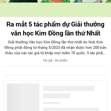
Ra mắt 5 tác phẩm dự Giải thưởng
văn học Kim Đồng lần thứ Nhất
Giải thưởng Văn học Kim Đồng lần thứ nhất do Nxb Kim
Đồng phát động từ tháng 5/2023 đã nhận được hơn 200 bản
thảo của các tác giả từ khắp mọi miền Tổ quốc. 5 tác phẩm
đầu tiên dự Giải thưởng vừa được Nxb Kim Đồng xuất bản
Tác giả - tác phẩm
giới thiệu với bạn đọc. Đó là tác phẩm "Quà Tết của rừng
xanh", "Cánh diều hình nốt nhạc", "Mùa động rừng", "Nhẩy
lên và hét" và "Đại náo nhà ông ngoại".