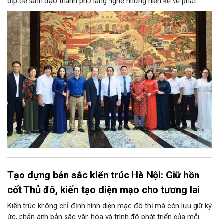
dịp để lãnh đạo thành phố lắng nghe những hiến kế về phát
triển khoa học công nghệ, đổi mới sáng tạo, công nghiệp văn
hóa và phát huy nguồn lực con người, góp phần tạo động lực
mới cho sự phát triển nhanh, bền vững của Thủ đô.
Tạo dựng bản sắc kiến trúc Hà Nội: Giữ hồn
cốt Thủ đô, kiến tạo diện mạo cho tương lai
Kiến trúc không chỉ định hình diện mạo đô thị mà còn lưu giữ ký
ức, phản ánh bản sắc văn hóa và trình độ phát triển của mỗi