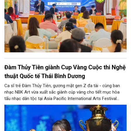
Đàm Thủy Tiên giành Cup Vàng Cuộc thi Nghệ
thuật Quốc tế Thái Bình Dương
Ca sĩ trẻ Đàm Thủy Tiên, gương mặt gen Z đa tài - cùng ban
nhạc NBK Art vừa xuất sắc giành cúp vàng cho tiết mục hòa
tấu nhạc dân tộc tại Asia Pacific International Arts Festival
(APIAF) - Liên hoan Nghệ thuật quốc tế châu Á - Thái Bình
Dương.