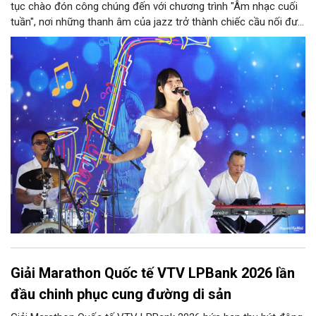
tục chào đón công chúng đến với chương trình "Âm nhạc cuối
tuần", nơi những thanh âm của jazz trở thành chiếc cầu nối đưa
nhiều nền văn hóa gặp gỡ trong không gian di sản giữa lòng Thủ
đô. Từ những tác phẩm kinh điển của thế giới đến những giai
điệu Việt Nam đậm chất tự sự, chương trình mở ra một hành
trình thưởng thức âm nhạc đa tầng cảm xúc, góp phần bồi đắp
diện mạo văn hóa của Hà Nội - Thành phố sáng tạo.
Giải Marathon Quốc tế VTV LPBank 2026 lần
đầu chinh phục cung đường di sản