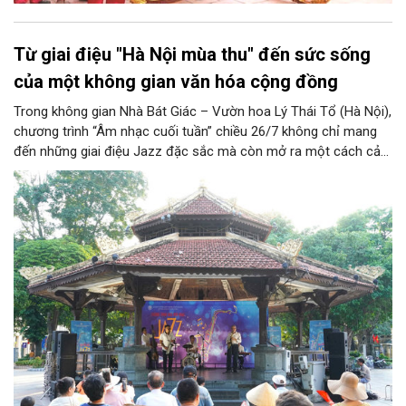
Từ giai điệu "Hà Nội mùa thu" đến sức sống
của một không gian văn hóa cộng đồng
Trong không gian Nhà Bát Giác – Vườn hoa Lý Thái Tổ (Hà Nội),
chương trình “Âm nhạc cuối tuần” chiều 26/7 không chỉ mang
đến những giai điệu Jazz đặc sắc mà còn mở ra một cách cảm
nhận mới về Hà Nội. Điểm nhấn của chương trình là ca khúc “Hà
Nội mùa thu” của nhạc sĩ Vũ Thanh đã đưa hình ảnh Thủ đô
hiện lên bằng vẻ đẹp tinh tế, giàu chiều sâu văn hóa, qua đó
khẳng định vai trò của nghệ thuật trong việc kiến tạo không
gian văn hóa cộng đồng và lan tỏa những giá trị bền vững của
thành phố.