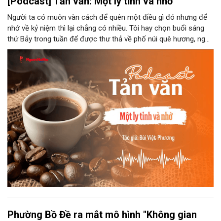
[Podcast] Tản văn: Một ly tỉnh và nhớ
Người ta có muôn vàn cách để quên một điều gì đó nhưng để
nhớ về kỷ niệm thì lại chẳng có nhiều. Tôi hay chọn buổi sáng
thứ Bảy trong tuần để được thư thả về phố núi quê hương, ngồi
đợi giọt đắng của đất đai, mưa nắng điểm từng nhịp xuống
chiếc ly sứ như đợi thời gian mở cánh cửa diệu kì của mình.
Phường Bồ Đề ra mắt mô hình "Không gian