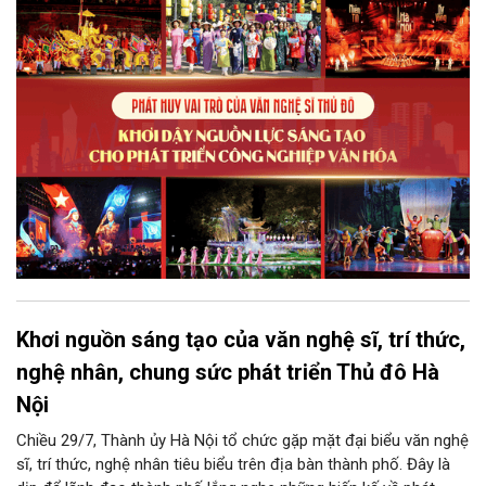
phẩm công nghiệp văn hóa có giá trị. Khơi dậy, phát huy và tạo
điều kiện để nguồn lực sáng tạo ấy phát triển sẽ là “chìa khóa”
để Hà Nội khai thác hiệu quả tiềm năng văn hóa, nâng cao năng
lực cạnh tranh và khẳng định vị thế của một trung tâm sáng tạo
trong kỷ nguyên mới.
Khơi nguồn sáng tạo của văn nghệ sĩ, trí thức,
nghệ nhân, chung sức phát triển Thủ đô Hà
Nội
Chiều 29/7, Thành ủy Hà Nội tổ chức gặp mặt đại biểu văn nghệ
sĩ, trí thức, nghệ nhân tiêu biểu trên địa bàn thành phố. Đây là