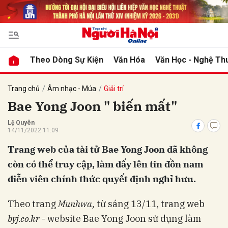
bình luận
Theo Dòng Sự Kiện
Văn Hóa
Văn Học - Nghệ Th
Trang chủ
Âm nhạc - Múa
Giải trí
Bae Yong Joon " biến mất"
Lệ Quyên
14/11/2022 11:09
Trang web của tài tử Bae Yong Joon đã không
còn có thể truy cập, làm dấy lên tin đồn nam
Hủy
G
diễn viên chính thức quyết định nghỉ hưu.
Theo trang
Munhwa,
từ sáng 13/11, trang web
byj.co.kr
- website Bae Yong Joon sử dụng làm