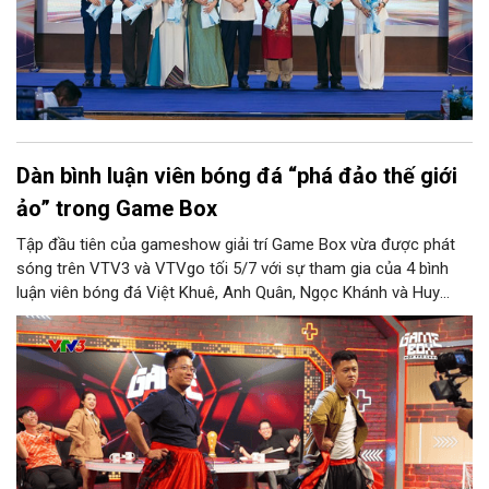
Dàn bình luận viên bóng đá “phá đảo thế giới
ảo” trong Game Box
Tập đầu tiên của gameshow giải trí Game Box vừa được phát
sóng trên VTV3 và VTVgo tối 5/7 với sự tham gia của 4 bình
luận viên bóng đá Việt Khuê, Anh Quân, Ngọc Khánh và Huy
Phước. Với chủ đề “Khởi động World Cup - Phá đảo thế giới ảo”,
chương trình do ê-kíp Ban Văn hóa - Giải trí của VTV thực hiện
đưa các khách mời trải qua những thử thách vận động, đấu trí
và trò chơi điện tử, đồng thời chia sẻ những câu chuyện phía
sau cabin bình luận.