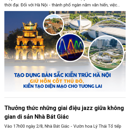
thời đại. Đối với Hà Nội - thành phố ngàn năm văn hiến, việc
kiến tạo những công trình mới hài hòa với không gian lịch sử,
đồng thời phát huy vai trò của đội ngũ kiến trúc sư trong bảo
tồn và sáng tạo, là yêu cầu quan trọng để xây dựng Thủ đô
"Văn hiến - Văn minh - Hiện đại", đáp ứng yêu cầu phát triển
trong thời kỳ mới.
Thưởng thức những giai điệu jazz giữa không
gian di sản Nhà Bát Giác
Vào 17h00 ngày 2/8, Nhà Bát Giác - Vườn hoa Lý Thái Tổ tiếp