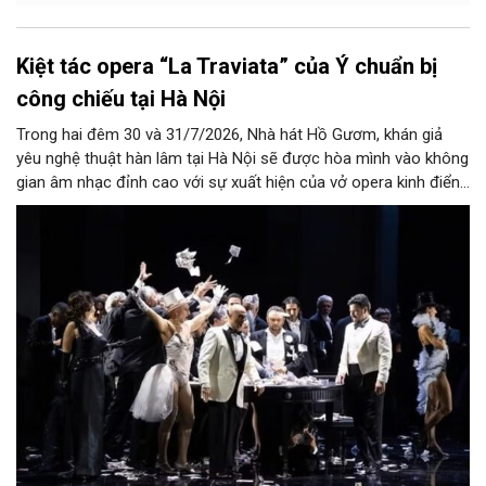
Kiệt tác opera “La Traviata” của Ý chuẩn bị
công chiếu tại Hà Nội
Trong hai đêm 30 và 31/7/2026, Nhà hát Hồ Gươm, khán giả
yêu nghệ thuật hàn lâm tại Hà Nội sẽ được hòa mình vào không
gian âm nhạc đỉnh cao với sự xuất hiện của vở opera kinh điển
“La Traviata”.