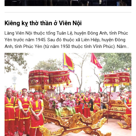
Kiêng kỵ thờ thần ở Viên Nội
Làng Viên Nội thuộc tổng Tuân Lệ, huyện Đông Anh, tỉnh Phúc
Yên trước năm 1945. Sau đó thuộc xã Liên Hiệp, huyện Đông
Anh, tỉnh Phúc Yên (từ năm 1950 thuộc tỉnh Vĩnh Phúc). Năm
1961, làng được sáp nhập vào Hà Nội. Năm 1965, Viên Nội
thuộc xã Vân Nội; từ ngày 1/7/2025 thuộc xã Phúc Thịnh, Hà
Nội. Viên Nội thờ hai vị thần là Đống Băng và Uông Tá (thời
Hùng Vương thứ 18) cùng Diệu La công chúa, nữ tướng thời Hai
Bà Trưng.