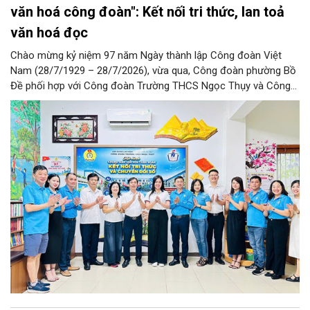
văn hoá công đoàn": Kết nối tri thức, lan toả
văn hoá đọc
Chào mừng kỷ niệm 97 năm Ngày thành lập Công đoàn Việt
Nam (28/7/1929 – 28/7/2026), vừa qua, Công đoàn phường Bồ
Đề phối hợp với Công đoàn Trường THCS Ngọc Thụy và Công
đoàn Trường Tiểu học Ái Mộ B tổ chức Lễ ra mắt Mô hình
“Không gian văn hóa công đoàn”.