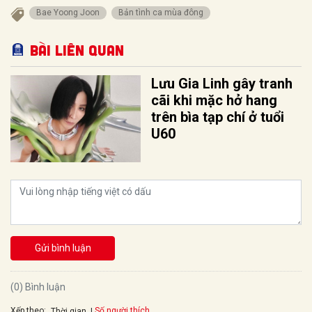
Bae Yoong Joon
Bản tình ca mùa đông
Bài liên quan
Lưu Gia Linh gây tranh
cãi khi mặc hở hang
trên bìa tạp chí ở tuổi
U60
Gửi bình luận
(0) Bình luận
Xếp theo:
Số người thích
Thời gian