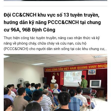
Đội CC&CNCH khu vực số 13 tuyên truyền,
hướng dẫn kỹ năng PCCC&CNCH tại chung
cư 96A, 96B Định Công
Thực hiện công tác tuyên truyền, nâng cao nhận thức và kỹ
năng về phòng cháy, chữa cháy và cứu nạn, cứu hộ
(PCCC&CNCH) cho người dân sinh sống tại các khu chung cư,
ngày 31/7/2026, Đội Cảnh sát chữa cháy và cứu nạn, cứu hộ
khu vực số 13 - Phòng Cảnh sát PCCC&CNCH, Công an thành
phố Hà Nội đã phối hợp với Ban quản lý hai tòa nhà chung cư
96A và 96B Định Công (phường Phương Liệt, thành phố Hà Nội)
tổ chức buổi tuyên truyền, phổ biến kiến thức và kỹ năng về
PCCC&CNCH.