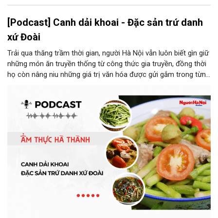
[Podcast] Canh dải khoai - Đặc sản trứ danh
xứ Đoài
Trải qua thăng trầm thời gian, người Hà Nội vẫn luôn biết gìn giữ
những món ăn truyền thống từ công thức gia truyền, đồng thời
họ còn nâng niu những giá trị văn hóa được gửi gắm trong từng
món ăn, từ cách chọn nguyên liệu, chế biến đến cách thưởng
thức. Và canh dải khoai là một món ăn như thế.