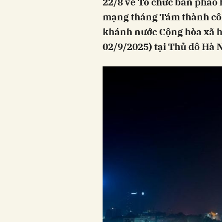
22/8 về Tổ chức bắn pháo
mạng tháng Tám thành côn
khánh nước Cộng hòa xã hộ
02/9/2025) tại Thủ đô Hà N