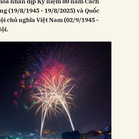
 hoa nhân dịp Kỷ niệm 80 năm Cách
g (19/8/1945 - 19/8/2025) và Quốc
i chủ nghĩa Việt Nam (02/9/1945 -
ội.