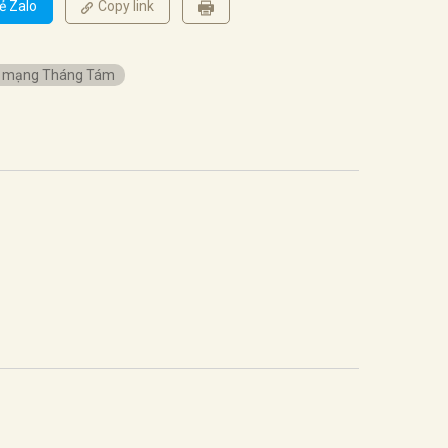
ẻ Zalo
Copy link
 mạng Tháng Tám