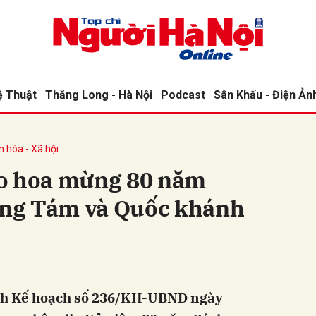
ệ Thuật
Thăng Long - Hà Nội
Podcast
Sân Khấu - Điện Ản
n hóa - Xã hội
o hoa mừng 80 năm
ng Tám và Quốc khánh
h Kế hoạch số 236/KH-UBND ngày