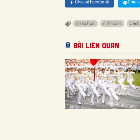
Chia sẻ Facebook
Chia s
pháo hoa
điểm bắn
Cách
Bài liên quan