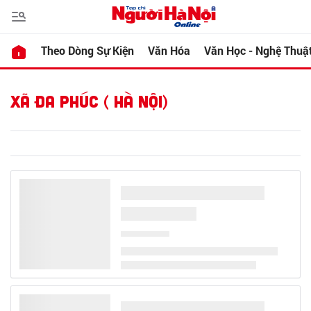
Theo Dòng Sự Kiện
Văn Hóa
Văn Học - Nghệ Thuậ
XÃ ĐA PHÚC ( HÀ NỘI)