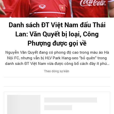
Danh sách ĐT Việt Nam đấu Thái
Lan: Văn Quyết bị loại, Công
Phượng được gọi về
Nguyễn Văn Quyết đang có phong độ cao trong màu áo Hà
Nội FC, nhưng vẫn bị HLV Park Hang-seo "bỏ quên" trong
danh sách ĐT Việt Nam vừa được công bố cách đây ít phút,
chuẩn bị cho trận gặp ĐT Thái Lan ở vòng loại thứ hai World
Theo dòng sự kiện
Cup 2022.