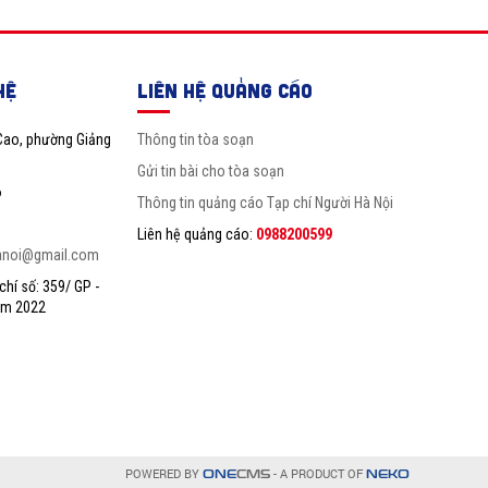
HỆ
LIÊN HỆ QUẢNG CÁO
Cao, phường Giảng
Thông tin tòa soạn
Gửi tin bài cho tòa soạn
6
Thông tin quảng cáo Tạp chí Người Hà Nội
Liên hệ quảng cáo:
0988200599
anoi@gmail.com
hí số: 359/ GP -
ăm 2022
POWERED BY
- A PRODUCT OF
ONE
CMS
NEKO