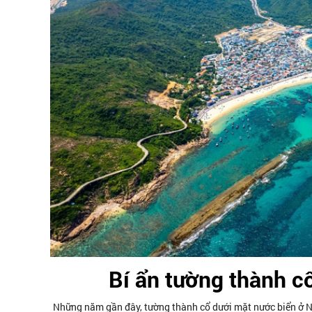
Bí ẩn tường thành c
Những năm gần đây, tường thành cổ dưới mặt nước biển ở 