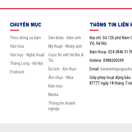
CHUYÊN MỤC
THÔNG TIN LIÊN 
Theo dòng sự kiện
Sân khấu - Điện ảnh
Địa chỉ: Số 126 phố Nam 
Võ, Hà Nội
Văn hóa
Mỹ thuật - Nhiếp ảnh
Điện thoại: 024 3846 517
Văn học - Nghệ thuật
Cuộc thi viết Hà Nội &
Tôi
Hotline: 0988200599
Thăng Long - Hà Nội
Du lịch - Ẩm thực
Email:
banbientapnguoih
Podcast
Âm nhạc - Múa
Giấy phép hoạt động báo c
BTTTT ngày 18 tháng 7 n
Kiến trúc
Media
Thông tin doanh
nghiệp