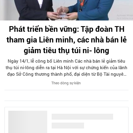
Phát triển bền vững: Tập đoàn TH
tham gia Liên minh, các nhà bán lẻ
giảm tiêu thụ túi ni- lông
Ngày 14/1, lễ công bố Liên minh Các nhà bán lẻ giảm tiêu
thụ túi ni-lông diễn ra tại Hà Nội với sự chứng kiến của lãnh
đạo Sở Công thương thành phố, đại diện từ Bộ Tài nguyên
và Môi trường, cùng 16 đại diện thành viên đầu tiên của Liên
Theo dòng sự kiện
minh.