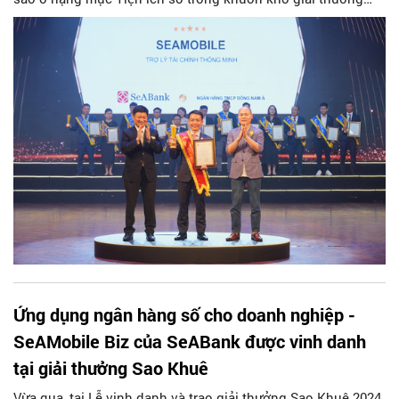
Sao Khuê 2025 do Hiệp hội Phần mềm và Dịch vụ Công
nghệ thông tin Việt Nam (VINASA) tổ chức. Đây là thành quả
cho những nỗ lực của Ngân hàng trong việc đầu tư xây
dựng hạ tầng, ứng dụng công nghệ mang đến cho khách
hàng trải nghiệm khác biệt về dịch vụ ngân hàng số.
Ứng dụng ngân hàng số cho doanh nghiệp -
SeAMobile Biz của SeABank được vinh danh
tại giải thưởng Sao Khuê
Vừa qua, tại Lễ vinh danh và trao giải thưởng Sao Khuê 2024