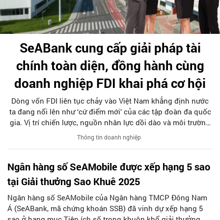
SeABank cung cấp giải pháp tài
chính toàn diện, đồng hành cùng
doanh nghiệp FDI khai phá cơ hội
Dòng vốn FDI liên tục chảy vào Việt Nam khẳng định nước
ta đang nổi lên như ‘cứ điểm mới’ của các tập đoàn đa quốc
gia. Vị trí chiến lược, nguồn nhân lực dồi dào và môi trường
tài chính cởi mở tiếp tục tạo lợi thế thu hút mạnh mẽ các
Thông tin doanh nghiệp
nhà đầu tư quốc tế.
Ngân hàng số SeAMobile được xếp hạng 5 sao
tại Giải thưởng Sao Khuê 2025
Ngân hàng số SeAMobile của Ngân hàng TMCP Đông Nam
Á (SeABank, mã chứng khoán SSB) đã vinh dự xếp hạng 5
sao ở hạng mục Tiện ích số trong khuôn khổ giải thưởng