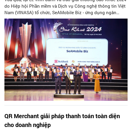
do Hiệp hội Phần mềm và Dịch vụ Công nghệ thông tin Việt
Nam (VINASA) tổ chức, SeAMobile Biz - ứng dụng ngân
hàng số dành cho doanh nghiệp của Ngân hàng TMCP
Đông Nam Á (SeABank, mã chứng khoán SSB) đã được bình
chọn là sản phẩm xuất sắc của ngành phần mềm, CNTT Việt
Nam và được công nhận đạt giải thưởng Sao Khuê 2024.
QR Merchant giải pháp thanh toán toàn diện
cho doanh nghiệp