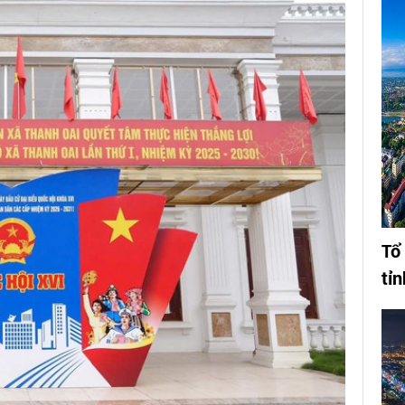
Tổ
tỉ