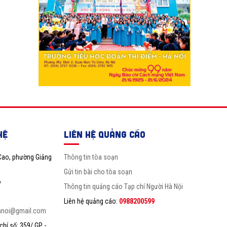
HỆ
LIÊN HỆ QUẢNG CÁO
Cao, phường Giảng
Thông tin tòa soạn
Gửi tin bài cho tòa soạn
6
Thông tin quảng cáo Tạp chí Người Hà Nội
Liên hệ quảng cáo:
0988200599
anoi@gmail.com
hí số: 359/ GP -