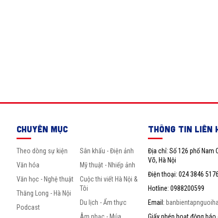
CHUYÊN MỤC
THÔNG TIN LIÊN 
Theo dòng sự kiện
Sân khấu - Điện ảnh
Địa chỉ: Số 126 phố Nam 
Võ, Hà Nội
Văn hóa
Mỹ thuật - Nhiếp ảnh
Điện thoại: 024 3846 517
Văn học - Nghệ thuật
Cuộc thi viết Hà Nội &
Tôi
Hotline: 0988200599
Thăng Long - Hà Nội
Du lịch - Ẩm thực
Email:
banbientapnguoih
Podcast
Âm nhạc - Múa
Giấy phép hoạt động báo c