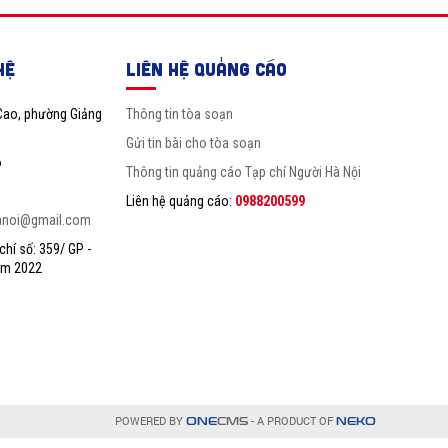
HỆ
LIÊN HỆ QUẢNG CÁO
Cao, phường Giảng
Thông tin tòa soạn
Gửi tin bài cho tòa soạn
6
Thông tin quảng cáo Tạp chí Người Hà Nội
Liên hệ quảng cáo:
0988200599
anoi@gmail.com
hí số: 359/ GP -
ăm 2022
POWERED BY
- A PRODUCT OF
ONE
CMS
NEKO