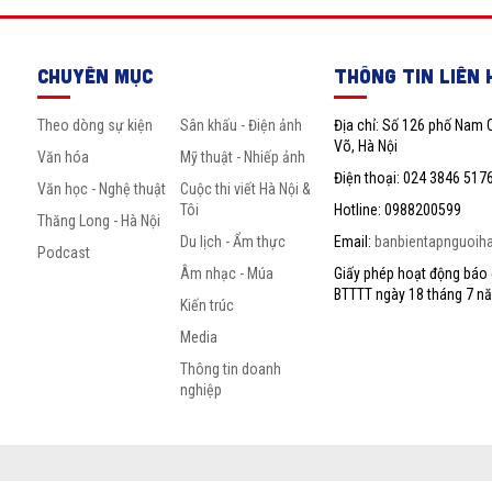
CHUYÊN MỤC
THÔNG TIN LIÊN 
Theo dòng sự kiện
Sân khấu - Điện ảnh
Địa chỉ: Số 126 phố Nam 
Võ, Hà Nội
Văn hóa
Mỹ thuật - Nhiếp ảnh
Điện thoại: 024 3846 517
Văn học - Nghệ thuật
Cuộc thi viết Hà Nội &
Tôi
Hotline: 0988200599
Thăng Long - Hà Nội
Du lịch - Ẩm thực
Email:
banbientapnguoih
Podcast
Âm nhạc - Múa
Giấy phép hoạt động báo c
BTTTT ngày 18 tháng 7 n
Kiến trúc
Media
Thông tin doanh
nghiệp