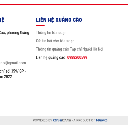
HỆ
LIÊN HỆ QUẢNG CÁO
Cao, phường Giảng
Thông tin tòa soạn
Gửi tin bài cho tòa soạn
6
Thông tin quảng cáo Tạp chí Người Hà Nội
Liên hệ quảng cáo:
0988200599
anoi@gmail.com
hí số: 359/ GP -
ăm 2022
POWERED BY
- A PRODUCT OF
ONE
CMS
NEKO