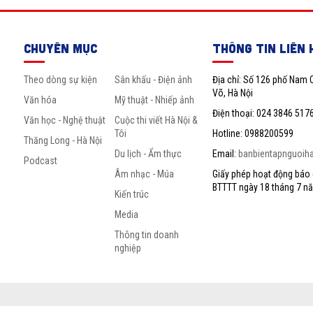
CHUYÊN MỤC
THÔNG TIN LIÊN 
Theo dòng sự kiện
Sân khấu - Điện ảnh
Địa chỉ: Số 126 phố Nam 
Võ, Hà Nội
Văn hóa
Mỹ thuật - Nhiếp ảnh
Điện thoại: 024 3846 517
Văn học - Nghệ thuật
Cuộc thi viết Hà Nội &
Tôi
Hotline: 0988200599
Thăng Long - Hà Nội
Du lịch - Ẩm thực
Email:
banbientapnguoih
Podcast
Âm nhạc - Múa
Giấy phép hoạt động báo c
BTTTT ngày 18 tháng 7 n
Kiến trúc
Media
Thông tin doanh
nghiệp