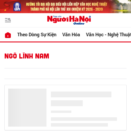
Theo Dòng Sự Kiện
Văn Hóa
Văn Học - Nghệ Thuậ
NGÕ LĨNH NAM