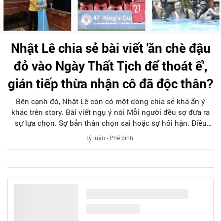
Nhật Lê chia sẻ bài viết 'ăn chè đậu
đỏ vào Ngày Thất Tịch để thoát ế',
gián tiếp thừa nhận cô đã độc thân?
Bên cạnh đó, Nhật Lê còn có một dòng chia sẻ khá ẩn ý
khác trên story. Bài viết ngụ ý nói Mỗi người đều sợ đưa ra
sự lựa chọn. Sợ bản thân chọn sai hoặc sợ hối hận. Điều
nên làm là phải đưa ra quyết định và chịu trách nhiệm cho
Lý luận - Phê bình
quyết định đó.