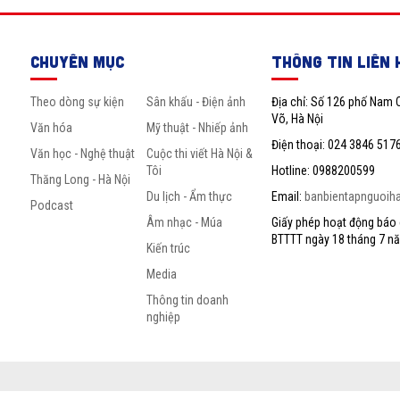
CHUYÊN MỤC
THÔNG TIN LIÊN 
Theo dòng sự kiện
Sân khấu - Điện ảnh
Địa chỉ: Số 126 phố Nam 
Võ, Hà Nội
Văn hóa
Mỹ thuật - Nhiếp ảnh
Điện thoại: 024 3846 517
Văn học - Nghệ thuật
Cuộc thi viết Hà Nội &
Tôi
Hotline: 0988200599
Thăng Long - Hà Nội
Du lịch - Ẩm thực
Email:
banbientapnguoih
Podcast
Âm nhạc - Múa
Giấy phép hoạt động báo c
BTTTT ngày 18 tháng 7 n
Kiến trúc
Media
Thông tin doanh
nghiệp