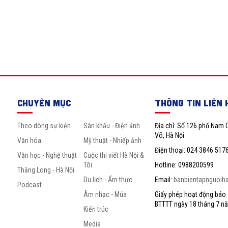
CHUYÊN MỤC
THÔNG TIN LIÊN 
Theo dòng sự kiện
Sân khấu - Điện ảnh
Địa chỉ: Số 126 phố Nam 
Võ, Hà Nội
Văn hóa
Mỹ thuật - Nhiếp ảnh
Điện thoại: 024 3846 517
Văn học - Nghệ thuật
Cuộc thi viết Hà Nội &
Tôi
Hotline: 0988200599
Thăng Long - Hà Nội
Du lịch - Ẩm thực
Email:
banbientapnguoih
Podcast
Âm nhạc - Múa
Giấy phép hoạt động báo c
BTTTT ngày 18 tháng 7 n
Kiến trúc
Media