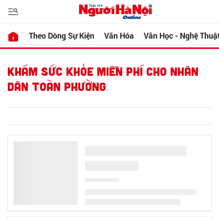
Theo Dòng Sự Kiện
Văn Hóa
Văn Học - Nghệ Thuậ
KHÁM SỨC KHỎE MIỄN PHÍ CHO NHÂN
DÂN TOÀN PHƯỜNG