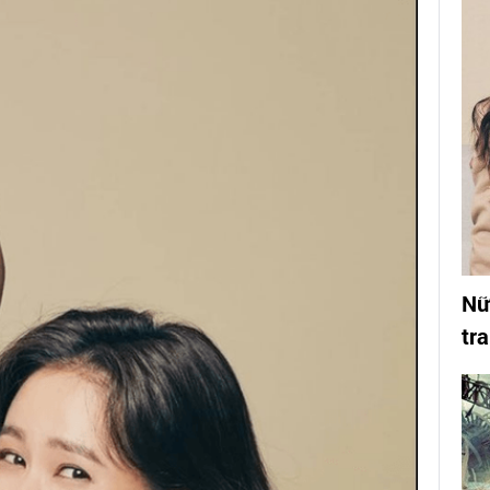
Nữ
tra