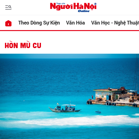
Theo Dòng Sự Kiện
Văn Hóa
Văn Học - Nghệ Thuậ
HÒN MÙ CU