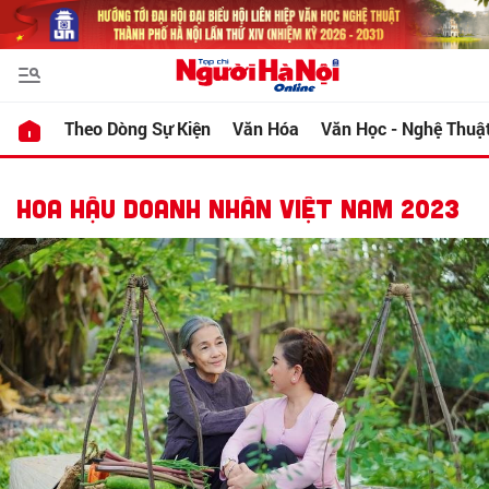
Theo Dòng Sự Kiện
Văn Hóa
Văn Học - Nghệ Thuậ
HOA HẬU DOANH NHÂN VIỆT NAM 2023