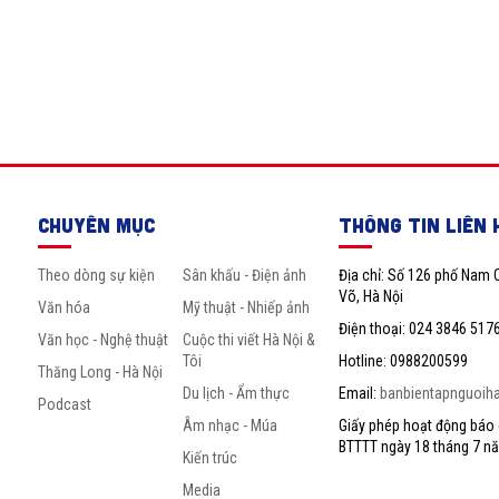
CHUYÊN MỤC
THÔNG TIN LIÊN 
Theo dòng sự kiện
Sân khấu - Điện ảnh
Địa chỉ: Số 126 phố Nam 
Võ, Hà Nội
Văn hóa
Mỹ thuật - Nhiếp ảnh
Điện thoại: 024 3846 517
Văn học - Nghệ thuật
Cuộc thi viết Hà Nội &
Tôi
Hotline: 0988200599
Thăng Long - Hà Nội
Du lịch - Ẩm thực
Email:
banbientapnguoih
Podcast
Âm nhạc - Múa
Giấy phép hoạt động báo c
BTTTT ngày 18 tháng 7 n
Kiến trúc
Media