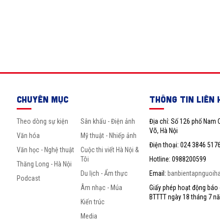
CHUYÊN MỤC
THÔNG TIN LIÊN 
Theo dòng sự kiện
Sân khấu - Điện ảnh
Địa chỉ: Số 126 phố Nam 
Võ, Hà Nội
Văn hóa
Mỹ thuật - Nhiếp ảnh
Điện thoại: 024 3846 517
Văn học - Nghệ thuật
Cuộc thi viết Hà Nội &
Tôi
Hotline: 0988200599
Thăng Long - Hà Nội
Du lịch - Ẩm thực
Email:
banbientapnguoih
Podcast
Âm nhạc - Múa
Giấy phép hoạt động báo c
BTTTT ngày 18 tháng 7 n
Kiến trúc
Media