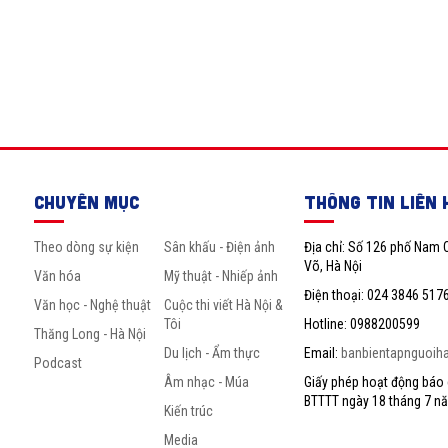
CHUYÊN MỤC
THÔNG TIN LIÊN 
Theo dòng sự kiện
Sân khấu - Điện ảnh
Địa chỉ: Số 126 phố Nam 
Võ, Hà Nội
Văn hóa
Mỹ thuật - Nhiếp ảnh
Điện thoại: 024 3846 517
Văn học - Nghệ thuật
Cuộc thi viết Hà Nội &
Tôi
Hotline: 0988200599
Thăng Long - Hà Nội
Du lịch - Ẩm thực
Email:
banbientapnguoih
Podcast
Âm nhạc - Múa
Giấy phép hoạt động báo c
BTTTT ngày 18 tháng 7 n
Kiến trúc
Media