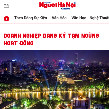
Theo Dòng Sự Kiện
Văn Hóa
Văn Học - Nghệ Thuậ
DOANH NGHIỆP ĐĂNG KÝ TẠM NGỪNG
HOẠT ĐỘNG