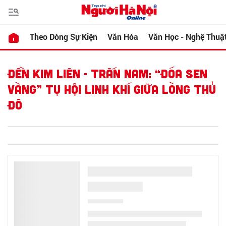
Theo Dòng Sự Kiện
Văn Hóa
Văn Học - Nghệ Thuậ
ĐỀN KIM LIÊN - TRẤN NAM: “ĐÓA SEN
VÀNG” TỤ HỘI LINH KHÍ GIỮA LÒNG THỦ
ĐÔ