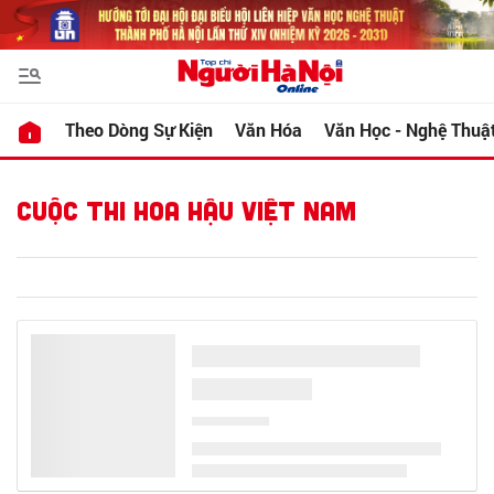
Theo Dòng Sự Kiện
Văn Hóa
Văn Học - Nghệ Thuậ
CUỘC THI HOA HẬU VIỆT NAM