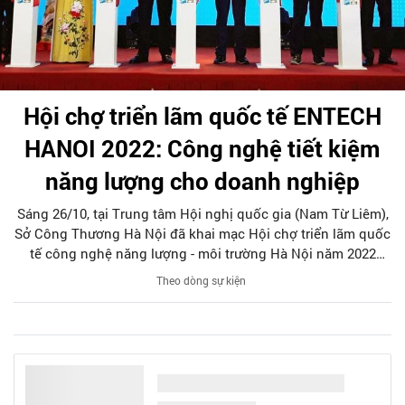
Hội chợ triển lãm quốc tế ENTECH
HANOI 2022: Công nghệ tiết kiệm
năng lượng cho doanh nghiệp
Sáng 26/10, tại Trung tâm Hội nghị quốc gia (Nam Từ Liêm),
Sở Công Thương Hà Nội đã khai mạc Hội chợ triển lãm quốc
tế công nghệ năng lượng - môi trường Hà Nội năm 2022
(ENTECH HANOI 2022) với chủ đề “Chuyển dịch năng lượng -
Theo dòng sự kiện
môi trường bền vững”.