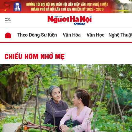
Theo Dòng Sự Kiện
Văn Hóa
Văn Học - Nghệ Thuậ
CHIỀU HÔM NHỚ MẸ