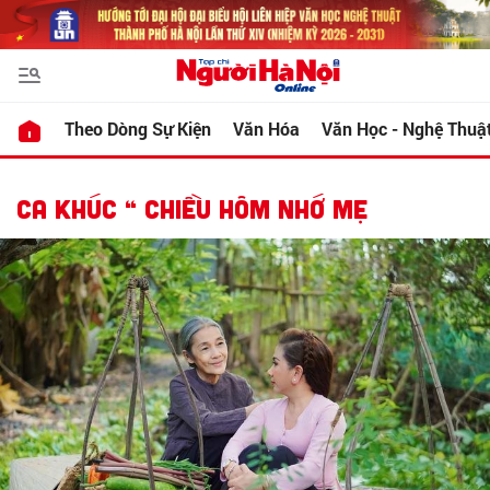
Theo Dòng Sự Kiện
Văn Hóa
Văn Học - Nghệ Thuậ
CA KHÚC “ CHIỀU HÔM NHỚ MẸ