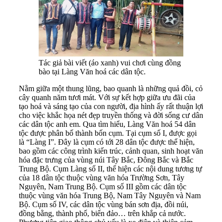
Tác giả bài viết (áo xanh) vui chơi cùng đồng
bào tại Làng Văn hoá các dân tộc.
Nằm giữa
một thung lũng, bao quanh là những quả đồi, cỏ
cây quanh năm tươi mát. Với sự kết hợp giữa ưu đãi của
tạo hoá và sáng tạo của con người, địa hình ấy rất thuận lợi
cho việc khắc họa nét đẹp truyền thống và đời sống cư dân
các dân tộc anh em. Qua tìm hiểu, Làng Văn hoá 54 dân
tộc được phân bố thành bốn cụm. Tại cụm số I, được gọi
là “Làng I”. Đây là cụm có tới 28 dân tộc được thể hiện,
bao gồm các công trình kiến trúc, cảnh quan, sinh hoạt văn
hóa đặc trưng của vùng núi Tây Bắc, Đông Bắc và Bắc
Trung Bộ. Cụm Làng số II, thể hiện các nội dung tương tự
của 18 dân tộc thuộc vùng văn hóa Trường Sơn, Tây
Nguyên, Nam Trung Bộ. Cụm số III gồm các dân tộc
thuộc vùng văn hóa Trung Bộ, Nam Tây Nguyên và Nam
Bộ. Cụm số IV, các dân tộc vùng bán sơn địa, đồi núi,
đồng bằng, thành phố, biển đảo… trên khắp cả nước.