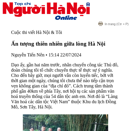
In trang
(Ctr + P)
Cuộc thi viết Hà Nội & Tôi
Ấn tượng thiên nhiên giữa lòng Hà Nội
Nguyễn Tiến Nên
•
15:14 22/07/2024
Dạo ấy, gần hai năm trước, nhân chuyến công tác Thủ đô,
đoàn chúng tôi tổ chức chuyến thực tế thực sự ý nghĩa.
Cho đến bây giờ, mọi người vẫn còn luyến tiếc, bởi với
thời gian một ngày, chúng tôi chưa thể nào tiếp cận trọn
vẹn không gian của “địa chỉ đó”. Cách trung tâm thành
phố gần 40km về phía Tây, nơi hội tụ các sản phẩm văn
hoá truyền thống của 54 dân tộc anh em. Nơi đó là “Làng
Văn hoá các dân tộc Việt Nam” thuộc Khu du lịch Đồng
Mô, Sơn Tây, Hà Nội.