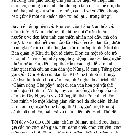
Phương tiện giao thông chủ yếu là xe điện và thiện cảm
đầu tiên, chúng tôi dành cho đội ngũ tài xế. Có thể nói, dù
mưa hay nắng, dù sớm hay trưa, các tài xế xe điện không
bao giờ để một du khách nào “bị bỏ lại… trong làng”!
Say mê trải nghiệm các khu vực của Làng Văn hóa các
dân tộc Việt Nam, chúng tôi không chỉ được chiêm
ngưỡng vẻ đẹp hữu tình của thiên nhiên nơi đây, mà còn
được khám phá nét văn hóa độc đáo của các dân tộc, được
tham gia các trò chơi dân gian, các chương trình lễ hội do
Ban quản lý Khu du lịch tổ chức. Đơn cử một số các
t
rò
chơi, như ném còn, nhảy sạp; hoạt động của các làng nghề
như ủ rượu cần, dệt hàng thổ cẩm; các nghi lễ tâm linh
như quét nhà cầu an của dân tộc Nùng, lễ cúng Trăng (còn
gọi Oók Om Bók) của dân tộc Khơ-me tỉnh Sóc Trăng;
các loại hình sinh hoạt văn hoá, như nghệ thuật trình diễn
“Chầm riêng Chà pây”, một di sản văn hoá phi vật thể
quốc gia ở tỉnh Trà Vinh, hay vũ hội cồng chiêng của các
dân tộc Tây Nguyên.v.v. Chúng tôi thả sức trải nghiệm,
hoà mình vào một không gian văn hoá đa sắc diện, khiến
tâm hồn mọi người nhẹ bẫng, thư thái, giữa một khung
cảnh thiên nhiên, hài hoà và thân thiện bên cạnh Thủ đô.
Tới đây vào dịp cuối tuần, chúng tôi may mắn được tham
gia các trò chơi dân gian, như đánh chắt, chơi chuyền, chơi
ô ăn quan, chơi rối tre… Được thưởng thức chương trình