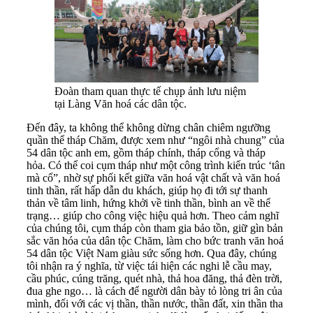
Đoàn tham quan thực tế chụp ảnh lưu niệm
tại Làng Văn hoá các dân tộc.
Đến đây, ta không thể không dừng chân chiêm ngưỡng
quần thể tháp Chăm, được xem như “ngôi nhà chung” của
54 dân tộc anh em, gồm tháp chính, tháp cổng và tháp
hỏa. Có thể coi cụm tháp như một công trình kiến trúc ‘tân
mà cổ”, nhờ sự phối kết giữa văn hoá vật chất và văn hoá
tinh thần, rất hấp dẫn du khách, giúp họ đi tới sự thanh
thản về tâm linh, hứng khởi về tinh thần, bình an về thể
trạng… giúp cho công việc hiệu quả hơn. Theo cảm nghĩ
của chúng tôi, cụm tháp còn tham gia bảo tồn, giữ gìn bản
sắc văn hóa của dân tộc Chăm, làm cho bức tranh văn hoá
54 dân tộc Việt Nam giàu sức sống hơn. Qua đây, chúng
tôi nhận ra ý nghĩa, từ việc tái hiện các nghi lễ cầu may,
cầu phúc, cúng trăng, quét nhà, thả hoa đăng, thả đèn trời,
đua ghe ngo… là cách để người dân bày tỏ lòng tri ân của
mình, đối với các vị thần, thần nước, thần đất, xin thần tha