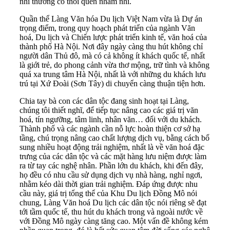
nhi thường có thói quen nhâm nhi.
Quần thể Làng Văn hóa Du lịch Việt Nam vừa là Dự án
trọng điểm, trong quy hoạch phát triển của ngành Văn
hoá, Du lịch và Chiến lược phát triển kinh tế, văn hoá của
thành phố Hà Nội. Nơi đây ngày càng thu hút không chỉ
người dân Thủ đô, mà có cả không ít khách quốc tế, nhất
là giới trẻ, do phong cảnh vừa thơ mộng, trữ tình và không
quá xa trung tâm Hà Nội, nhất là với những du khách lưu
trú tại Xứ Đoài (Sơn Tây) di chuyển càng thuận tiện hơn.
Chia tay bà con các dân tộc đang sinh hoạt tại Làng,
chúng tôi thiết nghĩ, để tiếp tục nâng cao các giá trị văn
hoá, tín ngưỡng, tâm linh, nhân văn… đối với du khách.
Thành phố và các ngành cần nỗ lực hoàn thiện cơ sở hạ
tầng, chú trọng nâng cao chất lượng dịch vụ, bằng cách bổ
sung nhiều hoạt động trải nghiệm, nhất là về văn hoá đặc
trưng của các dân tộc và các mặt hàng lưu niệm được làm
ra từ tay các nghệ nhân. Phần lớn du khách, khi đến đây,
họ đều có nhu cầu sử dụng dịch vụ nhà hàng, nghỉ ngơi,
nhằm kéo dài thời gian trải nghiệm. Đáp ứng được nhu
cầu này, giá trị tổng thể của Khu Du lịch Đồng Mô nói
chung, Làng Văn hoá Du lịch các dân tộc nói riêng sẽ đạt
tới tầm quốc tế, thu hút du khách trong và ngoài nước về
với Đồng Mô ngày càng tăng cao. Một vấn đề không kém