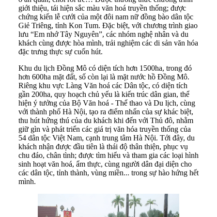
giới thiệu, tái hiện sắc màu văn hoá truyền thống; được
chứng kiến lễ cưới của một đôi nam nữ đồng bào dân tộc
Giẻ Triêng, tỉnh Kon Tum. Đặc biệt, với chương trình giao
lưu “Em nhớ Tây Nguyên”, các nhóm nghệ nhân và du
khách cùng được hòa mình, trải nghiệm các di sản văn hóa
đặc trưng thực sự cuốn hút.
Khu du lịch Đồng Mô có diện tích hơn 1500ha, trong đó
hơn 600ha mặt đất, số còn lại là mặt nước hồ Đồng Mô.
Riêng khu vực Làng Văn hoá các Dân tộc, có diện tích
gần 200ha, quy hoạch chủ yếu là kiến trúc dân gian, thể
hiện ý tưởng của Bộ Văn hoá - Thể thao và Du lịch, cùng
với thành phố Hà Nội, tạo ra điểm nhấn của sự khác biệt,
thu hút hứng thú của du khách khi đến với Thủ đô, nhằm
giữ gìn và phát triển các giá trị văn hóa truyền thống của
54 dân tộc Việt Nam, cạnh trung tâm Hà Nội. Tới đây, du
khách nhận được đầu tiên là thái độ thân thiện, phục vụ
chu đáo, chân tình; được tìm hiểu và tham gia các loại hình
sinh hoạt văn hoá, ẩm thực, cùng người dân đại diện cho
các dân tộc, tỉnh thành, vùng miền... trong sự hào hứng hết
mình.