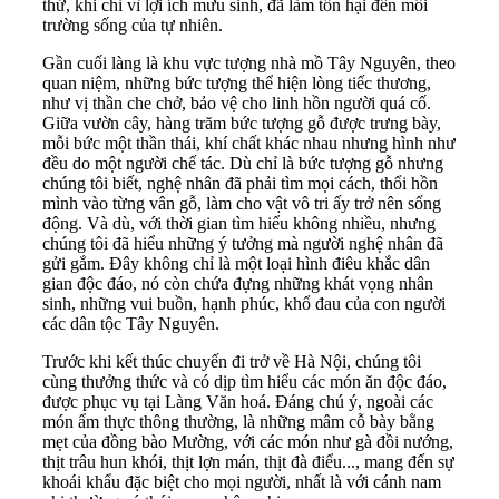
thứ, khi chỉ vì lợi ích mưu sinh, đã làm tổn hại đến môi
trường sống của tự nhiên.
Gần cuối làng là khu vực tượng nhà mồ Tây Nguyên, theo
quan niệm, những bức tượng thể hiện lòng tiếc thương,
như vị thần che chở, bảo vệ cho linh hồn người quá cố.
Giữa vườn cây, hàng trăm bức tượng gỗ được trưng bày,
mỗi bức một thần thái, khí chất khác nhau nhưng hình như
đều do một người chế tác. Dù chỉ là bức tượng gỗ nhưng
chúng tôi biết, nghệ nhân đã phải tìm mọi cách, thổi hồn
mình vào từng vân gỗ, làm cho vật vô tri ấy trở nên sống
động. Và dù, với thời gian tìm hiểu không nhiều, nhưng
chúng tôi đã hiểu những ý tưởng mà người nghệ nhân đã
gửi gắm. Đây không chỉ là một loại hình điêu khắc dân
gian độc đáo, nó còn chứa đựng những khát vọng nhân
sinh, những vui buồn, hạnh phúc, khổ đau của con người
các dân tộc Tây Nguyên.
Trước khi kết thúc chuyến đi trở về Hà Nội, chúng tôi
cùng thưởng thức và có dịp tìm hiểu các món ăn độc đáo,
được phục vụ tại Làng Văn hoá. Đáng chú ý, ngoài các
món ẩm thực thông thường, là những mâm cỗ bày bằng
mẹt của đồng bào Mường, với các món như gà đồi nướng,
thịt trâu hun khói, thịt lợn mán, thịt đà điểu..., mang đến sự
khoái khẩu đặc biệt cho mọi người, nhất là với cánh nam