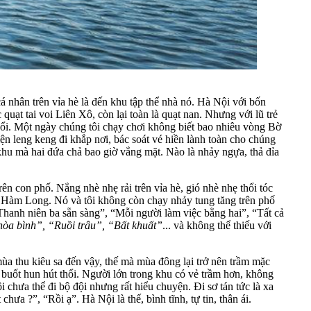
á nhân trên vỉa hè là đến khu tập thể nhà nó. Hà Nội với bốn
uạt tai voi Liên Xô, còn lại toàn là quạt nan. Nhưng với lũ trẻ
hổi. Một ngày chúng tôi chạy chơi không biết bao nhiêu vòng Bờ
n leng keng đi khắp nơi, bác soát vé hiền lành toàn cho chúng
khu mà hai đứa chả bao giờ vắng mặt. Nào là nhảy ngựa, thả đỉa
n con phố. Nắng nhè nhẹ rải trên vỉa hè, gió nhè nhẹ thổi tóc
ố Hàm Long. Nó và tôi không còn chạy nhảy tung tăng trên phố
Thanh niên ba sẵn sàng”, “Mỗi người làm việc bằng hai”, “Tất cả
hòa bình”, “Ruồi trâu”, “Bất khuất”
... và không thể thiếu với
mùa thu kiêu sa đến vậy, thế mà mùa đông lại trở nên trầm mặc
 buốt hun hút thổi. Người lớn trong khu có vẻ trầm hơn, không
i chưa thể đi bộ đội nhưng rất hiểu chuyện. Đi sơ tán tức là xa
a ?”, “Rồi ạ”. Hà Nội là thế, bình tĩnh, tự tin, thân ái.