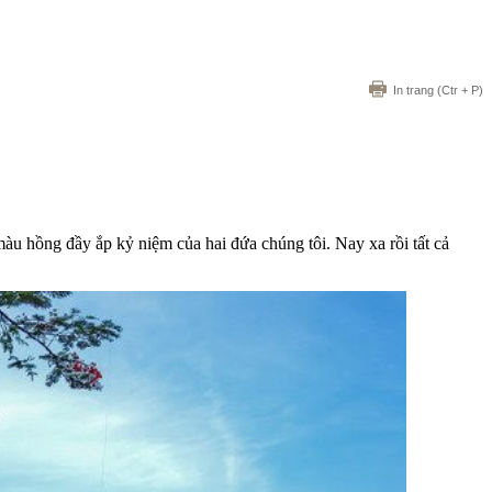
In trang
(Ctr + P)
màu hồng đầy ắp kỷ niệm của hai đứa chúng tôi. Nay xa rồi tất cả