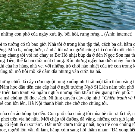
những con phố của ngày xưa ấy, bồi hồi, rưng rưng... (Ảnh: internet)
o tướng có từ bao giờ. Nhà tôi ở trong khu tập thể, cách ba cái hầm c
êng. Mùa hạ nóng bức, cả nhà tôi năm người cũng chỉ có mỗi một chiếc q
hang chang tôi với nó chạy ra Bờ Hồ nhặt búp đa ở đền Ngọc Sơn mà t
g Tiền, thế là hai đứa mút chung. Rồi những ngày hai đứa nhảy tàu điệ
ỉ của họ hàng nhà ve, với những trò chơi náo nhiệt của trẻ con trong 
n chúng tôi mồ hôi mồ kê đầm đìa nhưng vẫn cười ha hả.
ững chiếc lá cây cơm nguội rụng xuống như trải một tấm thảm vàng trê
. Năm học đầu tiên của cấp hai ở ngôi trường Ngô Sĩ Liên nằm trên ph
 triển lãm tranh và ngắm nghía những tấm khẩu hiệu giăng trên phố: “
 nữa mà chúng tôi đọc sách. Những quyển dày cộp như
“Chiến tranh và 
rẻ con lớn lên, Hà Nội thanh bình che chở cho chúng tôi.
 mùa của áo bông lại đến. Con phố của chúng tôi mùa hè rộn rã là thế, 
 phét trên vỉa hè nữa. Mới chập tối đường đã vắng, những cơn gió lạnh
g, có lệnh là đi sơ tán”. Đất nước chưa thống nhất, bọn trẻ con chúng tô
ọc, người lớn vẫn đi làm, hàng xóm sang hỏi thăm nhau: “Đã xong hết chư