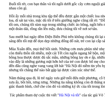
Buổi tối rét, con bạn thân và tôi ngồi dưới gốc cây cơm nguội gi
nhau còn gì.
Hồi ấy mỗi nhà trong khu tập thể đều được gắn một chiếc loa nhỏ 
loa, dí sát tai vào, mặc dù tôi ở trên giường nghe cũng rất rõ: “
tối om, chúng tôi sùm sụp trong những chiếc áo bông, ngồi bên 
một đoàn dài, rồng rắn lên mây, đưa chúng tôi về nơi sơ tán.
Sau mười hai ngày đêm Điện Biên Phủ trên không chúng tôi lại đ
sáng đến tối mịt để dọn dẹp những đống đổ nát, trẻ con lại cắp s
Mùa Xuân đến, mọi thứ hồi sinh. Những cơn mưa phùn nhè nhẹ ba
còn thiếu thốn rất nhiều, một cái Tết còn ngổn ngang bề bộn, m
bông hoa thược dược đủ sắc mầu, những bông lay ơn e ấp, những 
vào đấy là những gương mặt hớn hở của trẻ con được bố mẹ cho đ
đến đâu cũng nghe vang vang lời hát “Hà Nội đó niềm tin yêu hy
nhưng tôi chẳng thể nào bắt gặp lại được cảm xúc như thế.
Năm tháng qua đi, lũ trẻ ngày xưa giờ mỗi đứa một phương, cô b
xưa ấy, bồi hồi, rưng rưng. Những tia nắng không còn đi thẳng
giác thanh bình, chở che còn đó và những ký ức của tôi trong lòn
Tác phẩm tham dự cuộc thi viết "
Hà Nội và tôi
" của tác giả Võ