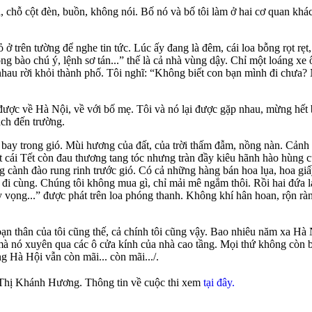
à, chỗ cột đèn, buồn, không nói. Bố nó và bố tôi làm ở hai cơ quan khác
ở trên tường để nghe tin tức. Lúc ấy đang là đêm, cái loa bỗng rọt rẹt
Đồng bào chú ý, lệnh sơ tán...” thế là cả nhà vùng dậy. Chỉ một loáng x
nhau rời khỏi thành phố. Tôi nghĩ: “Không biết con bạn mình đi chưa?
ược về Hà Nội, về với bố mẹ. Tôi và nó lại được gặp nhau, mừng hết b
ách đến trường.
y trong gió. Mùi hương của đất, của trời thấm đẫm, nồng nàn. Cảnh v
ột cái Tết còn đau thương tang tóc nhưng tràn đầy kiêu hãnh hào hùng
cành đào rung rinh trước gió. Có cả những hàng bán hoa lụa, hoa giấy 
i cùng. Chúng tôi không mua gì, chỉ mải mê ngắm thôi. Rồi hai đứa l
 vọng...” được phát trên loa phóng thanh. Không khí hân hoan, rộn ràn
ạn thân của tôi cũng thế, cả chính tôi cũng vậy. Bao nhiêu năm xa Hà
 mà nó xuyên qua các ô cửa kính của nhà cao tầng. Mọi thứ không cò
g Hà Hội vẫn còn mãi... còn mãi.../.
 Thị Khánh Hương. Thông tin về cuộc thi xem
tại đây.