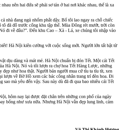
 nhau nên hai đứa sẽ phải sơ tán ở hai nơi khác nhau, thế là xa
, cả nhà đang ngủ nhổm phắt dậy. Bố tôi lao ngay ra chỗ chiếc
e ô tô đã đỗ trước cổng khu tập thể. Mùa Đông rét mướt, trời còn
 Nó đi về đâu?”. Đến khu Cao – Xà - Lá, xe chúng tôi nhập vào
iết! Hà Nội kiên cường với cuộc sống mới. Người lớn tất bật từ
ật dịu dàng và mát mẻ. Hà Nội chuẩn bị đón Tết. Một cái Tết
 của Hà Nội. Nó và tôi lượn ra chợ hoa Tết Hàng Lược, những
đẹp như hoa thật. Người bán người mua cứ tíu ta tíu tít, xen
ại lượn về Bờ Hồ xem các bác công nhân trang trí đèn hoa. Đi
g sao mà yêu đến vậy. Sau này dù đã đi qua bao nhiêu cái Tết
 Nội, hôm nay lại được đặt chân trên những con phố của ngày
n bay bổng như xưa nữa. Nhưng Hà Nội vẫn đẹp lung linh, cảm
Võ Thị Khánh Hương