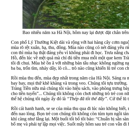
Bao nhiêu năm xa Hà Nội, hôm nay lại được đặt chân trên 
Con phố Lý Thường Kiệt dài và rộng với hai hàng cây cơm nguội t
mùa rõ rệt xuân, hạ, thu, đông. Mùa nào cũng có nét đáng yêu ri
con thì mùa hạ thật đáng yêu vì không phải đi học. Trưa nắng c
Hồ, đến lúc về mệt quá mà chỉ đủ tiền mua mỗi một que kem Tràn
tôi đi chui. Mùa hè ồn ã với những bản tấu nhạc không ngừng ngh
ba ba, trốn tìm, nhảy dây, lò cò... trò nào cũng khiến lũ trẻ co
Rồi mùa thu đến, mùa đẹp nhất trong năm của Hà Nội. Sáng ra nh
bay bay, mọi thứ khẽ khàng và trong veo. Chúng tôi tựu trường
Tràng Tiền nữa mà chúng tôi vào hiệu sách, vào phòng trưng bày
cho tiền tuyến”... Chúng tôi không còn chơi những trò trẻ con
thế hệ chúng tôi ngày ấy đó là
“Thép đã tôi thế đấy”.
Cứ thế lũ t
Rồi cái hanh hanh, se se của mùa thu qua đi lúc nào không biết,
đến nao lòng. Bọn trẻ con chúng tôi không còn túm tụm ngồi tán
khí càng như lắng lại. Một buổi tối bố tôi bảo: “Chuẩn bị sẵn sàn
bố mẹ và phải tự lập mọi việc. Suốt mấy hôm sau trẻ con vẫn đi h