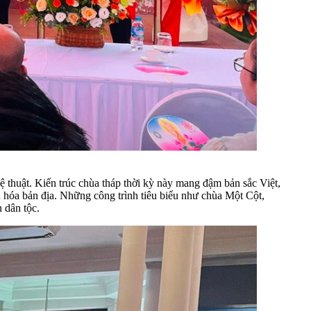
hệ thuật. Kiến trúc chùa tháp thời kỳ này mang đậm bản sắc Việt,
n hóa bản địa. Những công trình tiêu biểu như chùa Một Cột,
n dân tộc.