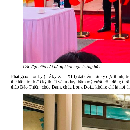
Các đại biểu cắt băng khai mạc trưng bày.
Phật giáo thời Lý (thế kỷ XI – XIII) đạt đến thời kỳ cực thịnh, 
thể hiện trình độ kỹ thuật và tư duy thẩm mỹ vượt trội, đồng th
tháp Báo Thiên, chùa Dạm, chùa Long Đọi... không chỉ là nơi thờ 