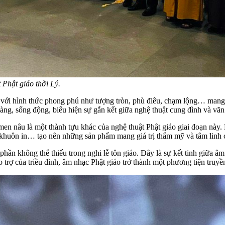
 Phật giáo thời Lý.
áo, với hình thức phong phú như tượng tròn, phù điêu, chạm lộng… man
àng, sống động, biểu hiện sự gắn kết giữa nghệ thuật cung đình và văn
n nâu là một thành tựu khác của nghệ thuật Phật giáo giai đoạn này. H
, khuôn in… tạo nên những sản phẩm mang giá trị thẩm mỹ và tâm linh 
phần không thể thiếu trong nghi lễ tôn giáo. Đây là sự kết tinh giữa âm
rợ của triều đình, âm nhạc Phật giáo trở thành một phương tiện truyền 