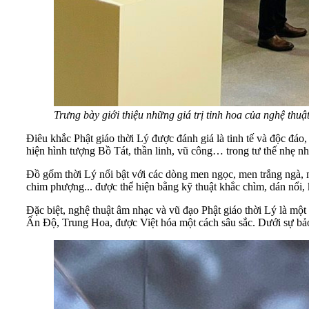
Trưng bày giới thiệu những giá trị tinh hoa của nghệ thuật
Điêu khắc Phật giáo thời Lý được đánh giá là tinh tế và độc đ
hiện hình tượng Bồ Tát, thần linh, vũ công… trong tư thế nhẹ nh
Đồ gốm thời Lý nổi bật với các dòng men ngọc, men trắng ngà, me
chim phượng... được thể hiện bằng kỹ thuật khắc chìm, dán nổi
Đặc biệt, nghệ thuật âm nhạc và vũ đạo Phật giáo thời Lý là một 
Ấn Độ, Trung Hoa, được Việt hóa một cách sâu sắc. Dưới sự bảo t