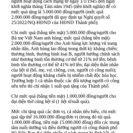
người hoạt động cách mạng từ ngày 1/1/1945 đến ngày
khởi nghĩa tháng Tám năm 1945 (tiền khởi nghĩa) để có
mức quà tặng là 5.000.000 đồng/người (mức quà
2.000.000 đồng/người đã quy định tại Nghị quyết số
25/2022/NQ-HĐND của HĐND Thành phố);
Chi mức quà (bằng tiền mặt) 5.000.000 đồng/người cho
Bà mẹ Việt Nam anh hùng; mức quà (bằng tiền mặt)
2.000.000 đồng/người cho Anh hùng lực lượng vũ trang
nhân dân, Anh hùng lao động trong thời kỳ kháng chiến;
thương binh, thương binh loại B, người hưởng chính sách
như thương binh tổn thương cơ thể từ 21% trở lên; bệnh
binh tổn thương cơ thể từ 41% trở lên; đại diện thân nhân
của liệt sĩ (bố, mẹ, vợ, chồng, con, người có công nuôi);
người hoạt động kháng chiến bị nhiễm chất độc hóa học.
Trường hợp 1 cá nhân thuộc các đối tượng người có công
nêu trên thì chỉ nhận 1 suất quà tặng của Thành phố.
Chi mức quà (bằng tiền mặt) 1.000.000 đồng/người cho
đại diện thờ cúng liệt sĩ (1 liệt sĩ/suất quà).
Mức chi tặng quà các đơn vị, cá nhân tiêu biểu, chi mức
quà tập thể 16.000.000 đồng/đơn vị (trong đó túi quà
1.000.000 đồng, tiền mặt 15.000.000 đồng) đến các trung
tâm nuôi dưỡng và điều dưỡng người có công thành phố
Hà Nội; Ban đại diện chiến sĩ cách mạng bị địch bắt, tù