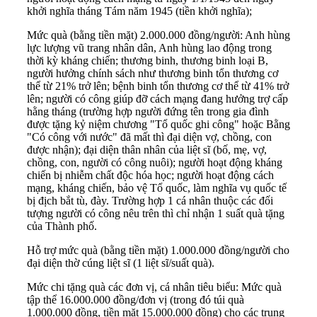
khởi nghĩa tháng Tám năm 1945 (tiền khởi nghĩa);
Mức quà (bằng tiền mặt) 2.000.000 đồng/người: Anh hùng
lực lượng vũ trang nhân dân, Anh hùng lao động trong
thời kỳ kháng chiến; thương binh, thương binh loại B,
người hưởng chính sách như thương binh tổn thương cơ
thể từ 21% trở lên; bệnh binh tổn thương cơ thể từ 41% trở
lên; người có công giúp đỡ cách mạng đang hưởng trợ cấp
hằng tháng (trường hợp người đứng tên trong gia đình
được tặng kỷ niệm chương "Tổ quốc ghi công" hoặc Bằng
"Có công với nước" đã mất thì đại diện vợ, chồng, con
được nhận); đại diện thân nhân của liệt sĩ (bố, mẹ, vợ,
chồng, con, người có công nuôi); người hoạt động kháng
chiến bị nhiễm chất độc hóa học; người hoạt động cách
mạng, kháng chiến, bảo vệ Tổ quốc, làm nghĩa vụ quốc tế
bị địch bắt tù, đày. Trường hợp 1 cá nhân thuộc các đối
tượng người có công nêu trên thì chỉ nhận 1 suất quà tặng
của Thành phố.
Hỗ trợ mức quà (bằng tiền mặt) 1.000.000 đồng/người cho
đại diện thờ cúng liệt sĩ (1 liệt sĩ/suất quà).
Mức chi tặng quà các đơn vị, cá nhân tiêu biểu: Mức quà
tập thể 16.000.000 đồng/đơn vị (trong đó túi quà
1.000.000 đồng, tiền mặt 15.000.000 đồng) cho các trung