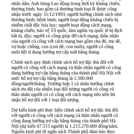
nhân dân; Anh hùng Lao động trong thời kỳ kháng chiến;
thương binh, bao gồm cả thương binh loại B được công
nhận trước ngày 31/12/1993; người hưởng chính sách như
thương binh; bệnh binh; người hoạt động kháng chiến bị
nhiễm chất độc hóa học; người hoạt động cách mạng,
kháng chiến, bảo vệ Tổ quốc, làm nghĩa vụ quốc tế bị địch
bắt tù, đày; người có công giúp đỡ cách mạng; thân nhân
của người có công với cách mạng bao gồm cha đẻ, mẹ đẻ,
vợ hoặc chồng, con (con đẻ, con nuôi), người có công
nuôi liệt sĩ đang hưởng trợ cấp tuất hằng tháng.
Chính sách quy định chính sách hỗ trợ đặc thù đối với
người có công với cách mạng và thân nhân người có công
đang hưởng trợ cấp hằng tháng của thành phố Hà Nội với
mức hỗ trợ trợ cấp hằng tháng là 1.500.000
đồng/người/tháng. Trường hợp 1 cá nhân hưởng chính
sách ưu đãi của nhiều loại đối tượng người có công và
thân nhân người có có công với cách mạng nêu trên thì
nhận hỗ trợ đối với 1 loại đối tượng.
Dự kiến kinh phí thực hiện chính sách hỗ trợ đặc thù đối
với người có công với cách mạng và thân nhân người có
công đang hưởng trợ cấp hằng tháng của thành phố Hà
Nội (dự kiến 67.515 người) là 1.215.270.000 đồng/năm.
Nguồn kinh phí từ ngân sách Thành phố đảm bảo theo