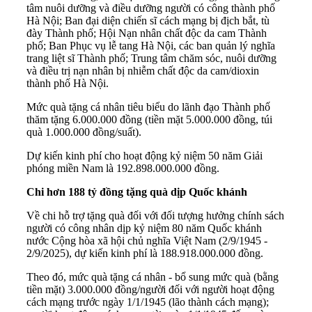
tâm nuôi dưỡng và điều dưỡng người có công thành phố
Hà Nội; Ban đại diện chiến sĩ cách mạng bị địch bắt, tù
đày Thành phố; Hội Nạn nhân chất độc da cam Thành
phố; Ban Phục vụ lễ tang Hà Nội, các ban quản lý nghĩa
trang liệt sĩ Thành phố; Trung tâm chăm sóc, nuôi dưỡng
và điều trị nạn nhân bị nhiễm chất độc da cam/dioxin
thành phố Hà Nội.
Mức quà tặng cá nhân tiêu biểu do lãnh đạo Thành phố
thăm tặng 6.000.000 đồng (tiền mặt 5.000.000 đồng, túi
quà 1.000.000 đồng/suất).
Dự kiến kinh phí cho hoạt động kỷ niệm 50 năm Giải
phóng miền Nam là 192.898.000.000 đồng.
Chi hơn 188 tỷ đồng tặng quà dịp Quốc khánh
Về chi hỗ trợ tặng quà đối với đối tượng hưởng chính sách
người có công nhân dịp kỷ niệm 80 năm Quốc khánh
nước Cộng hòa xã hội chủ nghĩa Việt Nam (2/9/1945 -
2/9/2025), dự kiến kinh phí là 188.918.000.000 đồng.
Theo đó, mức quà tặng cá nhân - bổ sung mức quà (bằng
tiền mặt) 3.000.000 đồng/người đối với người hoạt động
cách mạng trước ngày 1/1/1945 (lão thành cách mạng);