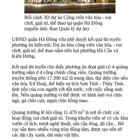
Bối cảnh 3D dự án Công viên văn hóa - vui
chơi, giải trí, thể thao tại quận Hà Đông
(nguồn ảnh: Ban Quản lý dự án)
UBND quận Hà Đông vừa phê duyệt kết quả thi tuyển
phương án kiến trúc Dự án khu công viên văn hóa - vui
chơi, giải trí, thể thao nằm trên hai phường Hà Cầu và
Kiến Hưng.
Kết quả thi tuyển cho thấy phương án đoạt giải có 4 quảng
trường nằm ở 4 cổng chính công viên. Quảng trường
truyền thống trên 17.300 m2 là trung tâm, đại diện cho nền
văn hóa Xứ Đoài, thể hiện sự tích Sơn Tinh - Thủy Tinh,
tình yêu của con người với đất nước, với cuộc sống sinh
tồn. Nền quảng trường vì thế được vẽ hình ảnh voi chín
ngà, gà chín cựa, ngựa chín hồng mao.
2
Quảng trường lễ hội rộng 11.470 m
là nơi tổ chức các
hoạt động vui chơi giải trí. Trong khuôn viên sẽ có các khu
vườn cổ tích, trượt nghệ thuật, sân cầu lông, đá cầu... Bố
cục sân theo nhiều vòng tròn đồng tâm, được tạo nên từ
các dải cây xanh, dải màu vật liệu.