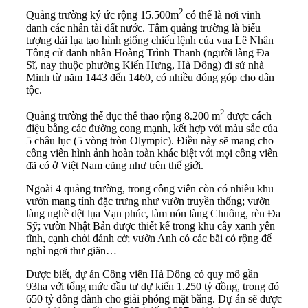
2
Quảng trường ký ức rộng 15.500m
có thể là nơi vinh
danh các nhân tài đất nước. Tâm quảng trường là biểu
tượng dải lụa tạo hình giống chiếu lệnh của vua Lê Nhân
Tông cử danh nhân Hoàng Trình Thanh (người làng Đa
Sĩ, nay thuộc phường Kiến Hưng, Hà Đông) đi sứ nhà
Minh từ năm 1443 đến 1460, có nhiều đóng góp cho dân
tộc.
2
Quảng trường thể dục thể thao rộng 8.200 m
được cách
điệu bằng các đường cong mạnh, kết hợp với màu sắc của
5 châu lục (5 vòng tròn Olympic). Điều này sẽ mang cho
công viên hình ảnh hoàn toàn khác biệt với mọi công viên
đã có ở Việt Nam cũng như trên thế giới.
Ngoài 4 quảng trường, trong công viên còn có nhiều khu
vườn mang tính đặc trưng như vườn truyền thống; vườn
làng nghề dệt lụa Vạn phúc, làm nón làng Chuông, rèn Đa
Sỹ; vườn Nhật Bản được thiết kế trong khu cây xanh yên
tĩnh, cạnh chòi đánh cờ; vườn Anh có các bãi cỏ rộng để
nghỉ ngơi thư giãn…
Được biết, dự án Công viên Hà Đông có quy mô gần
93ha với tổng mức đầu tư dự kiến 1.250 tỷ đồng, trong đó
650 tỷ đồng dành cho giải phóng mặt bằng. Dự án sẽ được