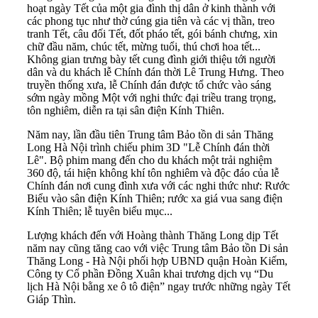
hoạt ngày Tết của một gia đình thị dân ở kinh thành với
các phong tục như thờ cúng gia tiên và các vị thần, treo
tranh Tết, câu đối Tết, đốt pháo tết, gói bánh chưng, xin
chữ đầu năm, chúc tết, mừng tuổi, thú chơi hoa tết...
Không gian trưng bày tết cung đình giới thiệu tới người
dân và du khách lễ Chính đán thời Lê Trung Hưng. Theo
truyền thống xưa, lễ Chính đán được tổ chức vào sáng
sớm ngày mồng Một với nghi thức đại triều trang trọng,
tôn nghiêm, diễn ra tại sân điện Kính Thiên.
Năm nay, lần đầu tiên Trung tâm Bảo tồn di sản Thăng
Long Hà Nội trình chiếu phim 3D "Lễ Chính đán thời
Lê". Bộ phim mang đến cho du khách một trải nghiệm
360 độ, tái hiện không khí tôn nghiêm và độc đáo của lễ
Chính đán nơi cung đình xưa với các nghi thức như: Rước
Biểu vào sân điện Kính Thiên; rước xa giá vua sang điện
Kính Thiên; lễ tuyên biểu mục...
Lượng khách đến với Hoàng thành Thăng Long dịp Tết
năm nay cũng tăng cao với việc Trung tâm Bảo tồn Di sản
Thăng Long - Hà Nội phối hợp UBND quận Hoàn Kiếm,
Công ty Cổ phần Ðồng Xuân khai trương dịch vụ “Du
lịch Hà Nội bằng xe ô tô điện” ngay trước những ngày Tết
Giáp Thìn.