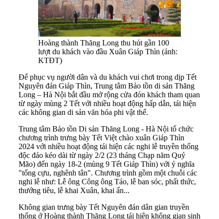
Hoàng thành Thăng Long thu hút gần 100
lượt du khách vào đầu Xuân Giáp Thìn (ảnh:
KTĐT)
Để phục vụ người dân và du khách vui chơi trong dịp Tết
Nguyên đán Giáp Thìn, Trung tâm Bảo tồn di sản Thăng
Long – Hà Nội bắt đầu mở rộng cửa đón khách tham quan
từ ngày mùng 2 Tết với nhiều hoạt động hấp dẫn, tái hiện
các không gian di sản văn hóa phi vật thể.
Trung tâm Bảo tồn Di sản Thăng Long - Hà Nội tổ chức
chương trình trưng bày Tết Việt chào xuân Giáp Thìn
2024 với nhiều hoạt động tái hiện các nghi lễ truyền thống
độc đáo kéo dài từ ngày 2/2 (23 tháng Chạp năm Quý
Mão) đến ngày 18-2 (mùng 9 Tết Giáp Thìn) với ý nghĩa
"tống cựu, nghênh tân". Chương trình gồm một chuỗi các
nghi lễ như: Lễ ông Công ông Táo, lễ ban sóc, phất thức,
thướng tiêu, lễ khai Xuân, khai ấn...
Không gian trưng bày Tết Nguyên đán dân gian truyền
thống ở Hoàng thành Thăng Long tái hiện không gian sinh