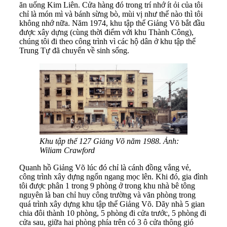
ăn uống Kim Liên. Cửa hàng đó trong trí nhớ ít ỏi của tôi
chỉ là món mì và bánh sừng bò, mùi vị như thế nào thì tôi
không nhớ nữa. Năm 1974, khu tập thể Giảng Võ bắt đầu
được xây dựng (cùng thời điểm với khu Thành Công),
chúng tôi đi theo công trình vì các hộ dân ở khu tập thể
Trung Tự đã chuyển về sinh sống.
Khu tập thể 127 Giảng Võ năm 1988. Ảnh:
Wiliam Crawford
Quanh hồ Giảng Võ lúc đó chỉ là cánh đồng vắng vẻ,
công trình xây dựng ngổn ngang mọc lên. Khi đó, gia đình
tôi được phân 1 trong 9 phòng ở trong khu nhà bê tông
nguyên là ban chỉ huy công trường và văn phòng trong
quá trình xây dựng khu tập thể Giảng Võ. Dãy nhà 5 gian
chia đôi thành 10 phòng, 5 phòng đi cửa trước, 5 phòng đi
cửa sau, giữa hai phòng phía trên có 3 ô cửa thông gió