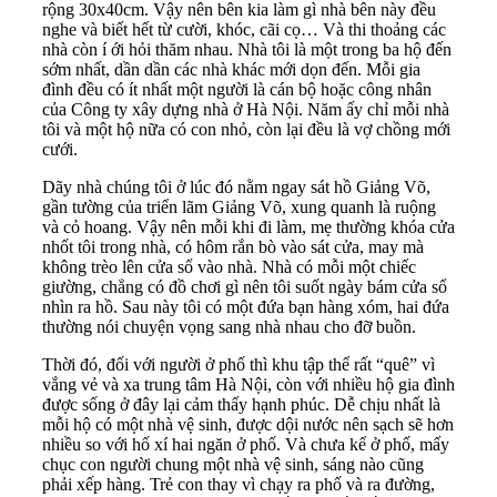
rộng 30x40cm. Vậy nên bên kia làm gì nhà bên này đều
nghe và biết hết từ cười, khóc, cãi cọ… Và thi thoảng các
nhà còn í ới hỏi thăm nhau. Nhà tôi là một trong ba hộ đến
sớm nhất, dần dần các nhà khác mới dọn đến. Mỗi gia
đình đều có ít nhất một người là cán bộ hoặc công nhân
của Công ty xây dựng nhà ở Hà Nội. Năm ấy chỉ mỗi nhà
tôi và một hộ nữa có con nhỏ, còn lại đều là vợ chồng mới
cưới.
Dãy nhà chúng tôi ở lúc đó nằm ngay sát hồ Giảng Võ,
gần tường của triển lãm Giảng Võ, xung quanh là ruộng
và cỏ hoang. Vậy nên mỗi khi đi làm, mẹ thường khóa cửa
nhốt tôi trong nhà, có hôm rắn bò vào sát cửa, may mà
không trèo lên cửa sổ vào nhà. Nhà có mỗi một chiếc
giường, chẳng có đồ chơi gì nên tôi suốt ngày bám cửa sổ
nhìn ra hồ. Sau này tôi có một đứa bạn hàng xóm, hai đứa
thường nói chuyện vọng sang nhà nhau cho đỡ buồn.
Thời đó, đối với người ở phố thì khu tập thể rất “quê” vì
vắng vẻ và xa trung tâm Hà Nội, còn với nhiều hộ gia đình
được sống ở đây lại cảm thấy hạnh phúc. Dễ chịu nhất là
mỗi hộ có một nhà vệ sinh, được dội nước nên sạch sẽ hơn
nhiều so với hố xí hai ngăn ở phố. Và chưa kể ở phố, mấy
chục con người chung một nhà vệ sinh, sáng nào cũng
phải xếp hàng. Trẻ con thay vì chạy ra phố và ra đường,