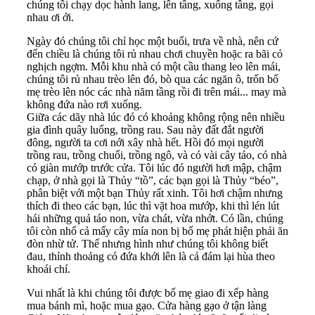
chúng tôi chạy dọc hành lang, lên tầng, xuống tầng, gọi
nhau ơi ới.
Ngày đó chúng tôi chỉ học một buổi, trưa về nhà, nên cứ
đến chiều là chúng tôi rủ nhau chơi chuyền hoặc ra bãi cỏ
nghịch ngợm. Mỗi khu nhà có một cầu thang leo lên mái,
chúng tôi rủ nhau trèo lên đó, bò qua các ngăn ô, trốn bố
mẹ trèo lên nóc các nhà năm tầng rồi đi trên mái... may mà
không đứa nào rơi xuống.
Giữa các dãy nhà lúc đó có khoảng không rộng nên nhiều
gia đình quây luống, trồng rau. Sau này đất đắt người
đông, người ta cơi nới xây nhà hết. Hồi đó mọi người
trồng rau, trồng chuối, trồng ngô, và có vài cây táo, có nhà
có giàn mướp trước cửa. Tôi lúc đó người hơi mập, chậm
chạp, ở nhà gọi là Thủy “tồ”, các bạn gọi là Thủy “béo”,
phân biệt với một bạn Thủy rất xinh. Tôi hơi chậm nhưng
thích đi theo các bạn, lúc thì vặt hoa mướp, khi thì lén lút
hái những quả táo non, vừa chát, vừa nhớt. Có lần, chúng
tôi còn nhổ cả mấy cây mía non bị bố mẹ phát hiện phải ăn
đòn nhừ tử. Thế nhưng hình như chúng tôi không biết
đau, thỉnh thoảng có đứa khới lên là cả đám lại hùa theo
khoái chí.
Vui nhất là khi chúng tôi được bố mẹ giao đi xếp hàng
mua bánh mì, hoặc mua gạo. Cửa hàng gạo ở tận làng