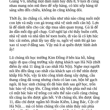
Giảng Võ, nhưng một đám năm bảy đứa 8, 9 tuổi đi cùng
nhau mang nón mũ theo để xếp hàng, có khi xếp hàng từ
sáng sớm đến chiều, không ăn cũng không đói.
Thời ấy, ăn chẳng có, nên hầu như nhà nào cũng nuôi một
con lợn và mấy con gà trong nhà vệ sinh mỗi căn hộ. Lợn
là để dành tiền cho các dịp mua sắm quan trọng. Gà là để
ăn dần mỗi dịp giỗ chạp. Giờ nghĩ lại chỉ thấy buồn cười,
nhà vệ sinh và nhà tắm bé toen hoẻn, đi vào là có lợn húc
húc cái mõm, phải lấy tay đẩy ra, ngồi vệ sinh thì gà lao
xao xì xoẹt ở đằng sau. Vậy mà ít ai quên được hình ảnh
ấy!
Lũ chúng tôi học trường Kim Đồng ở bên kia hồ, hằng
ngày đi qua công trường xây dựng khách sạn Hà Nội (thời
điểm ấy nhà 11 tầng là cao nhất Hà Nội). Nghe mọi người
nói lên đến tầng cao nhất của khách sạn có thể nhìn được
khắp Hà Nội, vậy là khi công trình đang xây dựng, cầu
thang cũng đã xong nhưng chưa có lan can, bộn bề gạch
ngói, lũ học sinh chúng tôi đã bàn tính sau giờ học, trốn
bác bảo vệ chạy lên. Công trình xây bốn phía mở mà chỉ
có một bác bảo vệ trông coi nên thế nào cuối cùng chúng
tôi cũng ùa lên được gần hết. Với chúng tôi, lên được tầng
11, đâu chỉ được ngắm hồ Hoàn Kiếm, Lăng Bác, Cột cờ
Hà Nội… mà có hôm chúng tôi còn nhìn thấy núi phía