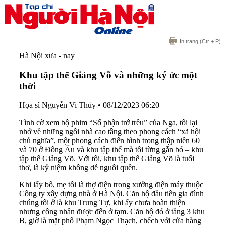
In trang
(Ctr + P)
Hà Nội xưa - nay
Khu tập thể Giảng Võ và những ký ức một
thời
Họa sĩ Nguyễn Vi Thủy
•
08/12/2023 06:20
Tình cờ xem bộ phim “Số phận trớ trêu” của Nga, tôi lại
nhớ về những ngôi nhà cao tầng theo phong cách “xã hội
chủ nghĩa”, một phong cách điển hình trong thập niên 60
và 70 ở Đông Âu và khu tập thể mà tôi từng gắn bó – khu
tập thể Giảng Võ. Với tôi, khu tập thể Giảng Võ là tuổi
thơ, là kỷ niệm không dễ nguôi quên.
Khi lấy bố, mẹ tôi là thợ điện trong xưởng điện máy thuộc
Công ty xây dựng nhà ở Hà Nội. Căn hộ đầu tiên gia đình
chúng tôi ở là khu Trung Tự, khi ấy chưa hoàn thiện
nhưng công nhân được đến ở tạm. Căn hộ đó ở tầng 3 khu
B, giờ là mặt phố Phạm Ngọc Thạch, chếch với cửa hàng