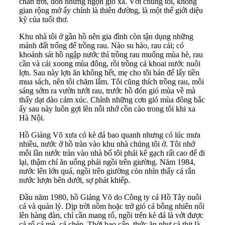
chân trời, đón những ngọn gió xa. Với chúng tôi, không
gian rộng mở ấy chính là thiên đường, là một thế giới diệu
kỳ của tuổi thơ.
Khu nhà tôi ở gần hồ nên gia đình còn tận dụng những
mảnh đất trống để trồng rau. Nào su hào, rau cải; có
khoảnh sát hồ ngập nước thì trồng rau muống mùa hè, rau
cần và cải xoong mùa đông, rồi trồng cả khoai nước nuôi
lợn. Sau này lợn ăn không hết, mẹ cho tôi bán để lấy tiền
mua sách, nên tôi chăm lắm. Tôi cũng thích trồng rau, mỗi
sáng sớm ra vườn tưới rau, trước hồ đón gió mùa về mà
thấy dạt dào cảm xúc. Chính những cơn gió mùa đông bắc
ấy sau này luôn gợi lên nỗi nhớ cồn cào trong tôi khi xa
Hà Nội.
Hồ Giảng Võ xưa có kè đá bao quanh nhưng có lúc mưa
nhiều, nước ở hồ tràn vào khu nhà chúng tôi ở. Tôi nhớ
mỗi lần nước tràn vào nhà bố tôi phải kê gạch rất cao để đi
lại, thậm chí ăn uống phải ngồi trên giường. Năm 1984,
nước lên lớn quá, ngồi trên giường còn nhìn thấy cả rắn
nước lượn bên dưới, sợ phát khiếp.
Đầu năm 1980, hồ Giảng Võ do Công ty cá Hồ Tây nuôi
cá và quản lý. Dịp trời nồm hoặc trở gió cá bỗng nhiên nổi
lên hàng đàn, chỉ cần mang rổ, ngồi trên kè đá là vớt được
cả rổ cá mè, cá chép. Thời bao cấp, thức ăn như cá thịt là