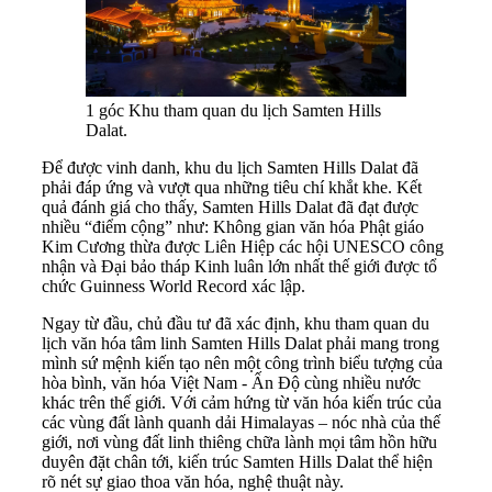
1 góc Khu tham quan du lịch Samten Hills
Dalat.
Để được vinh danh, khu du lịch Samten Hills Dalat đã
phải đáp ứng và vượt qua những tiêu chí khắt khe. Kết
quả đánh giá cho thấy, Samten Hills Dalat đã đạt được
nhiều “điểm cộng” như: Không gian văn hóa Phật giáo
Kim Cương thừa được Liên Hiệp các hội UNESCO công
nhận và Đại bảo tháp Kinh luân lớn nhất thế giới được tổ
chức Guinness World Record xác lập.
Ngay từ đầu, chủ đầu tư đã xác định, khu tham quan du
lịch văn hóa tâm linh Samten Hills Dalat phải mang trong
mình sứ mệnh kiến tạo nên một công trình biểu tượng của
hòa bình, văn hóa Việt Nam - Ấn Độ cùng nhiều nước
khác trên thế giới. Với cảm hứng từ văn hóa kiến trúc của
các vùng đất lành quanh dải Himalayas – nóc nhà của thế
giới, nơi vùng đất linh thiêng chữa lành mọi tâm hồn hữu
duyên đặt chân tới, kiến trúc Samten Hills Dalat thể hiện
rõ nét sự giao thoa văn hóa, nghệ thuật này.