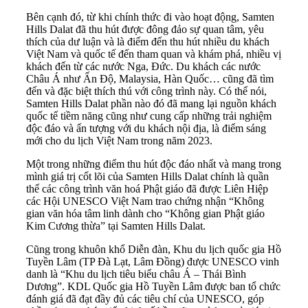
Bên cạnh đó, từ khi chính thức đi vào hoạt động, Samten
Hills Dalat đã thu hút được đông đảo sự quan tâm, yêu
thích của dư luận và là điểm đến thu hút nhiều du khách
Việt Nam và quốc tế đến tham quan và khám phá, nhiều vị
khách đến từ các nước Nga, Đức. Du khách các nước
Châu Á như Ấn Độ, Malaysia, Hàn Quốc… cũng đã tìm
đến và đặc biệt thích thú với công trình này. Có thể nói,
Samten Hills Dalat phần nào đó đã mang lại nguồn khách
quốc tế tiềm năng cũng như cung cấp những trải nghiệm
độc đáo và ấn tượng với du khách nội địa, là điểm sáng
mới cho du lịch Việt Nam trong năm 2023.
Một trong những điểm thu hút độc đáo nhất và mang trong
mình giá trị cốt lõi của Samten Hills Dalat chính là quần
thể các công trình văn hoá Phật giáo đã được Liên Hiệp
các Hội UNESCO Việt Nam trao chứng nhận “Không
gian văn hóa tâm linh dành cho “Không gian Phật giáo
Kim Cương thừa” tại Samten Hills Dalat.
Cũng trong khuôn khổ Diễn đàn, Khu du lịch quốc gia Hồ
Tuyền Lâm (TP Đà Lạt, Lâm Đồng) được UNESCO vinh
danh là “Khu du lịch tiêu biểu châu Á – Thái Bình
Dương”. KDL Quốc gia Hồ Tuyền Lâm được ban tổ chức
đánh giá đã đạt đầy đủ các tiêu chí của UNESCO, góp