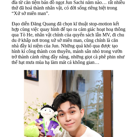
đĩa từ căn tiệm bán đồ ngọt Jun Sachi năm nào… rất nhiều
thứ đã hoá thành nhân vật, có đời sống riêng biệt trong
“Xứ sở miên man”.
Đạo diễn Đăng Quang đã chọn kĩ thuật stop-motion kết
hợp cùng việc quay hình để tạo ra cảm giác hoạt hoạ thông
qua Tò He, nhân vật chính của quyển sách lẫn MV, đi chu
du ở khắp nơi trong xứ sở miên man, cũng chính là căn
nhà đầy kỉ niệm của Jun. Những quả khổ qua được tạo
hình kì công thành con thuyền, mảnh sân nhỏ trong vườn
trở thành cánh rừng đầy nắng, những giọt cà phê phin như
thể hạt mưa mùa hạ làm mát cả không gian…