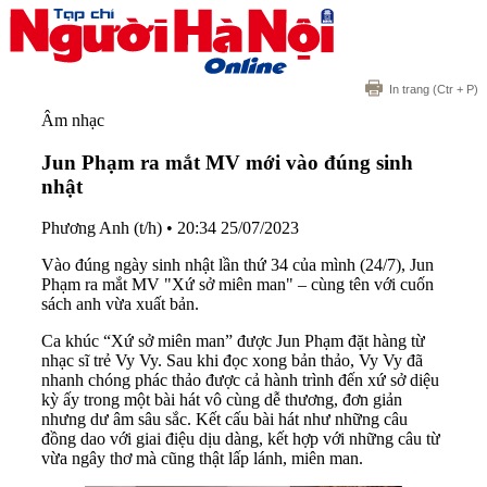
In trang
(Ctr + P)
Âm nhạc
Jun Phạm ra mắt MV mới vào đúng sinh
nhật
Phương Anh (t/h)
•
20:34 25/07/2023
Vào đúng ngày sinh nhật lần thứ 34 của mình (24/7), Jun
Phạm ra mắt MV "Xứ sở miên man" – cùng tên với cuốn
sách anh vừa xuất bản.
Ca khúc “Xứ sở miên man” được Jun Phạm đặt hàng từ
nhạc sĩ trẻ Vy Vy. Sau khi đọc xong bản thảo, Vy Vy đã
nhanh chóng phác thảo được cả hành trình đến xứ sở diệu
kỳ ấy trong một bài hát vô cùng dễ thương, đơn giản
nhưng dư âm sâu sắc. Kết cấu bài hát như những câu
đồng dao với giai điệu dịu dàng, kết hợp với những câu từ
vừa ngây thơ mà cũng thật lấp lánh, miên man.