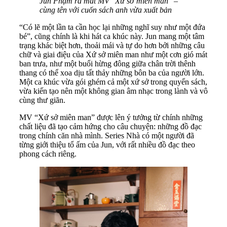
Jun Phạm ra mắt MV "Xứ sở miên man" –
cùng tên với cuốn sách anh vừa xuất bản
“Có lẽ một lần ta cần học lại những nghĩ suy như một đứa
bé”, cũng chính là khi hát ca khúc này. Jun mang một tâm
trạng khác biệt hơn, thoải mái và tự do hơn bởi những câu
chữ và giai điệu của Xứ sở miên man như một cơn gió mát
ban trưa, như một buổi hừng đông giữa chân trời thênh
thang có thể xoa dịu tất thảy những bôn ba của người lớn.
Một ca khúc vừa gói ghém cả một xứ sở trong quyển sách,
vừa kiến tạo nên một không gian âm nhạc trong lành và vô
cùng thư giãn.
MV “Xứ sở miên man” được lên ý tưởng từ chính những
chất liệu đã tạo cảm hứng cho câu chuyện: những đồ đạc
trong chính căn nhà mình. Series Nhà có một người đã
từng giới thiệu tổ ấm của Jun, với rất nhiều đồ đạc theo
phong cách riêng.