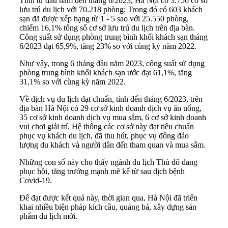
Tính từ đầu năm đến tháng 6/2023, Hà Nội có 3.756 cơ sở
lưu trú du lịch với 70.218 phòng; Trong đó có 603 khách
sạn đã được xếp hạng từ 1 - 5 sao với 25.550 phòng,
chiếm 16,1% tổng số cơ sở lưu trú du lịch trên địa bàn.
Công suất sử dụng phòng trung bình khối khách sạn tháng
6/2023 đạt 65,9%, tăng 23% so với cùng kỳ năm 2022.
Như vậy, trong 6 tháng đầu năm 2023, công suất sử dụng
phòng trung bình khối khách sạn ước đạt 61,1%, tăng
31,1% so với cùng kỳ năm 2022.
Về dịch vụ du lịch đạt chuẩn, tính đến tháng 6/2023, trên
địa bàn Hà Nội có 29 cơ sở kinh doanh dịch vụ ăn uống,
35 cơ sở kinh doanh dịch vụ mua sắm, 6 cơ sở kinh doanh
vui chơi giải trí. Hệ thống các cơ sở này đạt tiêu chuẩn
phục vụ khách du lịch, đã thu hút, phục vụ đông đảo
lượng du khách và người dân đến tham quan và mua sắm.
Những con số này cho thấy ngành du lịch Thủ đô đang
phục hồi, tăng trưởng mạnh mẽ kể từ sau dịch bệnh
Covid-19.
Để đạt được kết quả này, thời gian qua, Hà Nội đã triển
khai nhiều biện pháp kích cầu, quảng bá, xây dựng sản
phẩm du lịch mới.