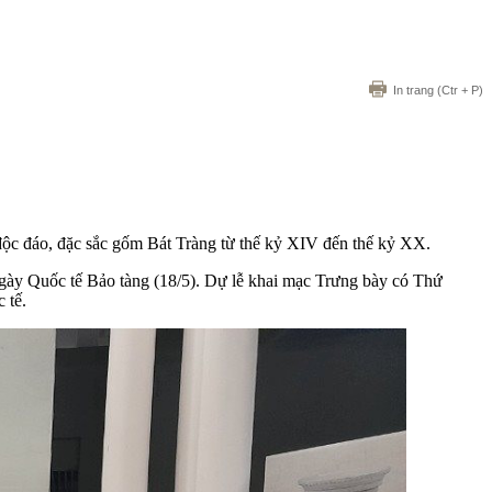
In trang
(Ctr + P)
 độc đáo, đặc sắc gốm Bát Tràng từ thế kỷ XIV đến thế kỷ XX.
gày Quốc tế Bảo tàng (18/5). Dự lễ khai mạc Trưng bày có Thứ
 tế.