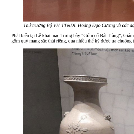
Thứ trưởng Bộ VH-TT&DL Hoàng Đạo Cương và các đại 
Phát biểu tại Lễ khai mạc Trưng bày “Gốm cổ Bát Tràng”, Giá
gốm quý mang sắc thái riêng, qua nhiều thế kỷ được ưa chuộng t