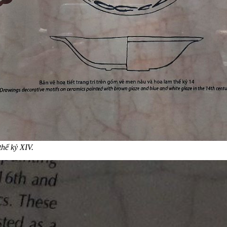
thế kỷ XIV.