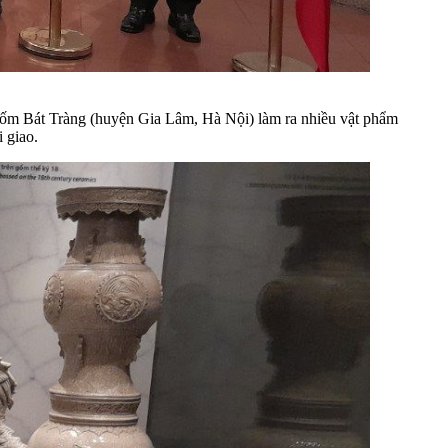
ốm Bát Tràng (huyện Gia Lâm, Hà Nội) làm ra nhiều vật phẩm
 giao.