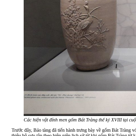
Các hiện vật đính men gốm Bát Tràng thế kỷ XVIII tại cuộ
Trước đây, Bảo tàng đã tiến hành trưng bày về gốm Bát Tràng với
thiệu bộ sưu tập theo biên niên lịch sử từ khi gốm Bát Tràng từ 