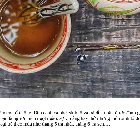
ởi menu đồ uống. Bên cạnh cà phê, sinh tố và trà đều nhận được đánh 
ạn là người thích ngọt ngào, sợ vị đắng hãy thử những món sinh tố 
oại trà theo mùa như tháng 5 trà nhài, tháng 6 trà sen,…