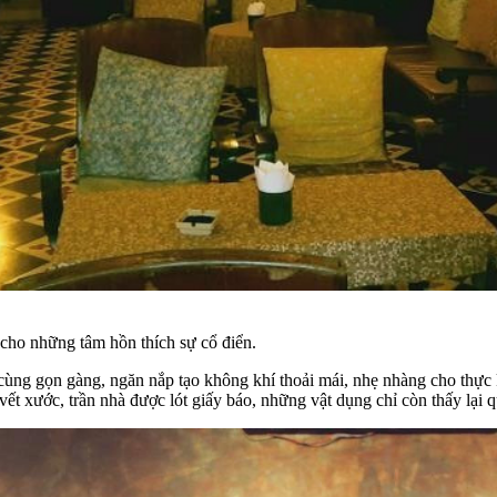
cho những tâm hồn thích sự cổ điển.
cùng gọn gàng, ngăn nắp tạo không khí thoải mái, nhẹ nhàng cho thực k
ết xước, trần nhà được lót giấy báo, những vật dụng chỉ còn thấy lạ