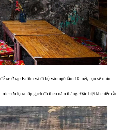
ể xe ở rạp Fafilm và đi bộ vào ngõ tầm 10 mét, bạn sẽ nhìn
róc sơn lộ ra lớp gạch đỏ theo năm tháng. Đặc biệt là chiếc cầu