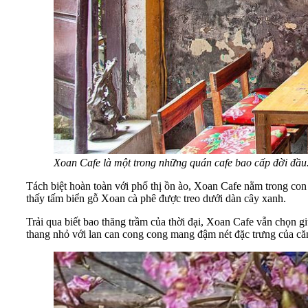
Xoan Cafe là một trong những quán cafe bao cấp đời đầu
Tách biệt hoàn toàn với phố thị ồn ào, Xoan Cafe nằm trong con
thấy tấm biển gỗ Xoan cà phê được treo dưới dàn cây xanh.
Trải qua biết bao thăng trầm của thời đại, Xoan Cafe vẫn chọn g
thang nhỏ với lan can cong cong mang đậm nét đặc trưng của că