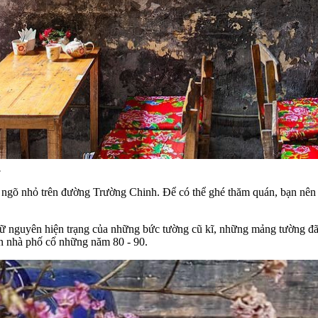
.
 ngõ nhỏ trên đường Trường Chinh. Để có thể ghé thăm quán, bạn nên đ
iữ nguyên hiện trạng của những bức tường cũ kĩ, những mảng tường đã t
n nhà phố cổ những năm 80 - 90.