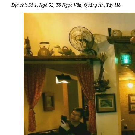
Địa chỉ: Số 1, Ngõ 52, Tô Ngọc Vân, Quảng An, Tây Hồ.