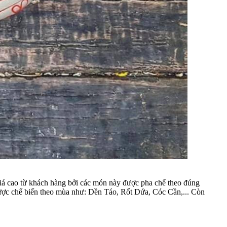
giá cao từ khách hàng bởi các món này được pha chế theo đúng
được chế biến theo mùa như: Dền Táo, Rốt Dứa, Cóc Cần,... Còn