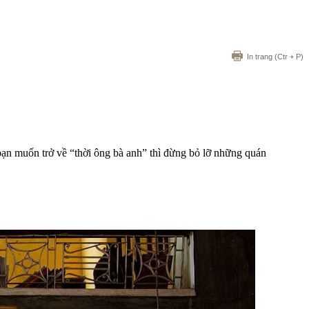
In trang
(Ctr + P)
 bạn muốn trở về “thời ông bà anh” thì đừng bỏ lỡ những quán