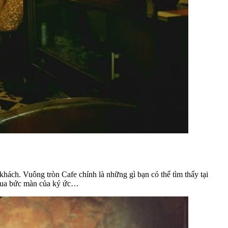
hách. Vuông tròn Cafe chính là những gì bạn có thể tìm thấy tại
i qua bức màn của ký ức…