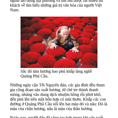
nghìn lao động địa phương và thu hút được rất nhiều du
khách về tìm hiểu những giá trị văn hóa của người Việt
Nam.
Sắc đỏ tăm hương bao phủ khắp làng nghề
Quảng Phú Cầu.
Những ngày cận Tết Nguyên đán, các gia đình đều tham
gia công đoạn sản xuất hương, từ chẻ tre thành thanh
mỏng, nhúng vào dung dịch nhuộm hồng rồi phơi khô,
đến phủ lên trên một hỗn hợp có mùi thơm. Khắp các con
đường ở Quảng Phú Cầu nổi lên hai màu đỏ và nâu: Đỏ là
màu của chân hương, nâu là màu của thân hương.
Ngày nay, người dân đã sáng tạo hơn trong khi sản xuất