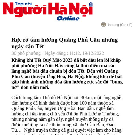
In trang
(Ctr + P)
Rực rỡ tăm hương Quảng Phú Cầu những
ngày cận Tết
36 phố phường - Ngày đăng : 11:12, 19/12/2022
Không khí Tết Quý Mão 2023 đã bắt đầu len lỏi khắp
phố phường Hà Nội. Đây cũng là thời điểm mà các
làng nghề bắt đầu chuẩn bị đón Tết. Đến với Quảng
Phú Cầu (huyện Ứng Hòa, Hà Nội), không khó để bắt
gặp hình ảnh những đóa tăm hương rực sắc đỏ "bung
nở" đón năm mới.
Cách trung tâm Thủ đô Hà Nội hơn 30km, một làng nghề
tăm hương đã hình thành được hơn 100 năm thuộc xã
Quảng Phú Cầu, huyện Ứng Hòa. Ban đầu, nghề làm
hương chỉ tập trung chủ yếu ở thôn Phú Lương Thượng,
nhưng những năm gần đây, nghề truyền thống này đã
được mở rộng ra các thôn trong xã như Cầu Bầu, Đạo
Tú… Nghề truyền thống đã giải quyết việc làm cho hàng