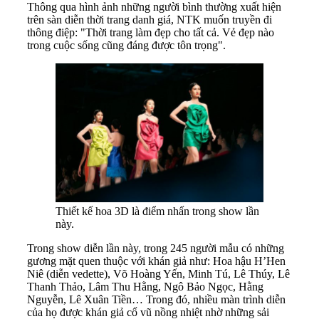
Thông qua hình ảnh những người bình thường xuất hiện
trên sàn diễn thời trang danh giá, NTK muốn truyền đi
thông điệp: "Thời trang làm đẹp cho tất cả. Vẻ đẹp nào
trong cuộc sống cũng đáng được tôn trọng".
Thiết kế hoa 3D là điểm nhấn trong show lần
này.
Trong show diễn lần này, trong 245 người mẫu có những
gương mặt quen thuộc với khán giả như: Hoa hậu H’Hen
Niê (diễn vedette), Võ Hoàng Yến, Minh Tú, Lê Thúy, Lê
Thanh Thảo, Lâm Thu Hằng, Ngô Bảo Ngọc, Hằng
Nguyễn, Lê Xuân Tiền… Trong đó, nhiều màn trình diễn
của họ được khán giả cổ vũ nồng nhiệt nhờ những sải