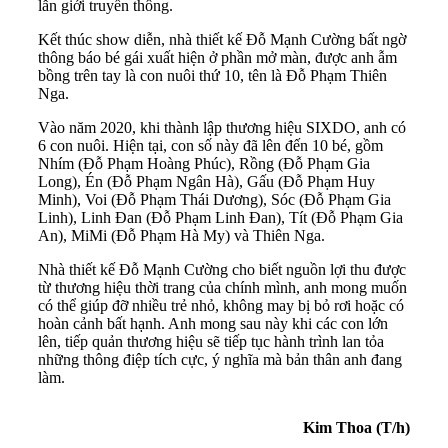
lẫn giới truyền thông.
Kết thúc show diễn, nhà thiết kế Đỗ Mạnh Cường bất ngờ
thông báo bé gái xuất hiện ở phần mở màn, được anh ẫm
bồng trên tay là con nuôi thứ 10, tên là Đỗ Phạm Thiên
Nga.
Vào năm 2020, khi thành lập thương hiệu SIXDO, anh có
6 con nuôi. Hiện tại, con số này đã lên đến 10 bé, gồm
Nhím (Đỗ Phạm Hoàng Phúc), Rồng (Đỗ Phạm Gia
Long), Én (Đỗ Phạm Ngân Hà), Gấu (Đỗ Phạm Huy
Minh), Voi (Đỗ Phạm Thái Dương), Sóc (Đỗ Phạm Gia
Linh), Linh Đan (Đỗ Phạm Linh Đan), Tít (Đỗ Phạm Gia
An), MiMi (Đỗ Phạm Hà My) và Thiên Nga.
Nhà thiết kế Đỗ Mạnh Cường cho biết nguồn lợi thu được
từ thương hiệu thời trang của chính mình, anh mong muốn
có thể giúp đỡ nhiều trẻ nhỏ, không may bị bỏ rơi hoặc có
hoàn cảnh bất hạnh. Anh mong sau này khi các con lớn
lên, tiếp quản thương hiệu sẽ tiếp tục hành trình lan tỏa
những thông điệp tích cực, ý nghĩa mà bản thân anh đang
làm.
Kim Thoa (T/h)